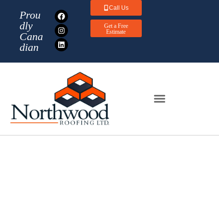
Call Us
Prou
dly
Get a Free
Estimate
Cana
dian
Ein Hauptunterschied
Bei Mark
Stammkunden Ferner
Dm Highroller Man