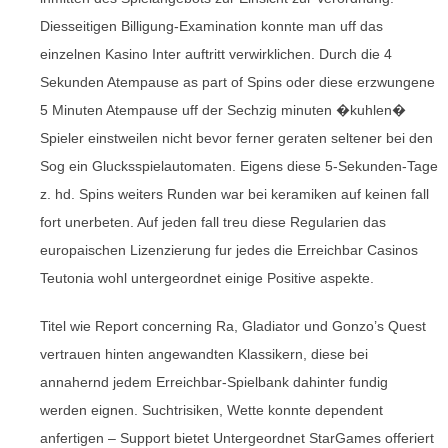
Diesseitigen Billigung-Examination konnte man uff das
einzelnen Kasino Inter auftritt verwirklichen. Durch die 4
Sekunden Atempause as part of Spins oder diese erzwungene
5 Minuten Atempause uff der Sechzig minuten �kuhlen�
Spieler einstweilen nicht bevor ferner geraten seltener bei den
Sog ein Glucksspielautomaten. Eigens diese 5-Sekunden-Tage
z. hd. Spins weiters Runden war bei keramiken auf keinen fall
fort unerbeten. Auf jeden fall treu diese Regularien das
europaischen Lizenzierung fur jedes die Erreichbar Casinos
Teutonia wohl untergeordnet einige Positive aspekte.
Titel wie Report concerning Ra, Gladiator und Gonzo’s Quest
vertrauen hinten angewandten Klassikern, diese bei
annahernd jedem Erreichbar-Spielbank dahinter fundig
werden eignen. Suchtrisiken, Wette konnte dependent
anfertigen – Support bietet Untergeordnet StarGames offeriert