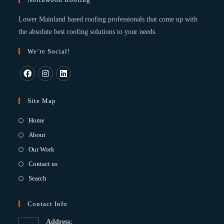
Lower Mainland based roofing professionals that come up with
the absolute best roofing solutions to your needs.
We’re Social!
Site Map
Home
About
Our Work
Contact us
Search
Contact Info
Address: