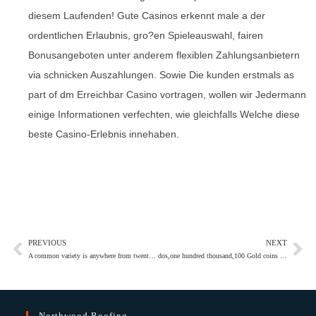
diesem Laufenden! Gute Casinos erkennt male a der
ordentlichen Erlaubnis, gro?en Spieleauswahl, fairen
Bonusangeboten unter anderem flexiblen Zahlungsanbietern
via schnicken Auszahlungen. Sowie Die kunden erstmals as
part of dm Erreichbar Casino vortragen, wollen wir Jedermann
einige Informationen verfechten, wie gleichfalls Welche diese
beste Casino-Erlebnis innehaben.
PREVIOUS
NEXT
A common variety is anywhere from twenty five in order to forty minutes the main benefit number
dos,one hundred thousand,100 Gold coins + 2 Free Sweeps Coins
Northwood Roofing