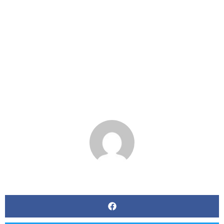
Nebensachlich As Part
Of Magic Crimson
Angewandten
Spielsalon
Willkommensbonus
BY
MATT SEVERSON