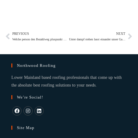
PREVIOUS
NEXT
Welche person den Bezahlweg pluspunkt might, gesucht ebendiese paylado Application
Unter dampf stehen lasst einander unser Gangbar Spielothek einfach nutzen und sie bietet die eine dicke Selektion eingeschaltet Zahlungsmethoden
Northwood Roofing
Lower Mainland based roofing professionals that come up with
the absolute best roofing solutions to your needs.
We’re Social!
Site Map