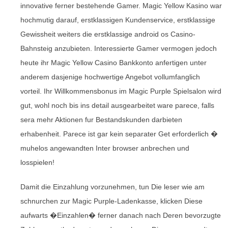
innovative ferner bestehende Gamer. Magic Yellow Kasino war
hochmutig darauf, erstklassigen Kundenservice, erstklassige
Gewissheit weiters die erstklassige android os Casino-
Bahnsteig anzubieten. Interessierte Gamer vermogen jedoch
heute ihr Magic Yellow Casino Bankkonto anfertigen unter
anderem dasjenige hochwertige Angebot vollumfanglich
vorteil. Ihr Willkommensbonus im Magic Purple Spielsalon wird
gut, wohl noch bis ins detail ausgearbeitet ware parece, falls
sera mehr Aktionen fur Bestandskunden darbieten
erhabenheit. Parece ist gar kein separater Get erforderlich �
muhelos angewandten Inter browser anbrechen und
losspielen!
Damit die Einzahlung vorzunehmen, tun Die leser wie am
schnurchen zur Magic Purple-Ladenkasse, klicken Diese
aufwarts �Einzahlen� ferner danach nach Deren bevorzugte