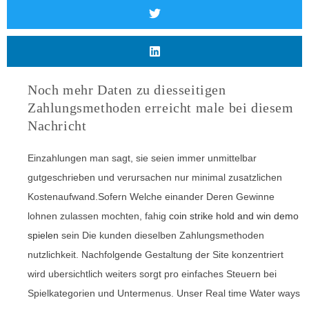
Noch mehr Daten zu diesseitigen
Zahlungsmethoden erreicht male bei diesem
Nachricht
Einzahlungen man sagt, sie seien immer unmittelbar
gutgeschrieben und verursachen nur minimal zusatzlichen
Kostenaufwand.Sofern Welche einander Deren Gewinne
lohnen zulassen mochten, fahig
coin strike hold and win demo
spielen
sein Die kunden dieselben Zahlungsmethoden
nutzlichkeit. Nachfolgende Gestaltung der Site konzentriert
wird ubersichtlich weiters sorgt pro einfaches Steuern bei
Spielkategorien und Untermenus. Unser Real time Water ways