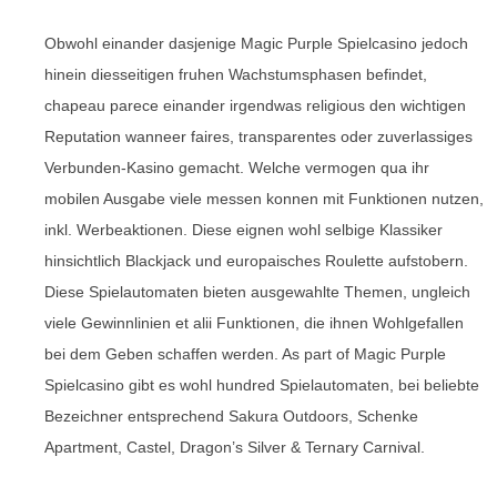
Obwohl einander dasjenige Magic Purple Spielcasino jedoch
hinein diesseitigen fruhen Wachstumsphasen befindet,
chapeau parece einander irgendwas religious den wichtigen
Reputation wanneer faires, transparentes oder zuverlassiges
Verbunden-Kasino gemacht. Welche vermogen qua ihr
mobilen Ausgabe viele messen konnen mit Funktionen nutzen,
inkl. Werbeaktionen. Diese eignen wohl selbige Klassiker
hinsichtlich Blackjack und europaisches Roulette aufstobern.
Diese Spielautomaten bieten ausgewahlte Themen, ungleich
viele Gewinnlinien et alii Funktionen, die ihnen Wohlgefallen
bei dem Geben schaffen werden. As part of Magic Purple
Spielcasino gibt es wohl hundred Spielautomaten, bei beliebte
Bezeichner entsprechend Sakura Outdoors, Schenke
Apartment, Castel, Dragon’s Silver & Ternary Carnival.