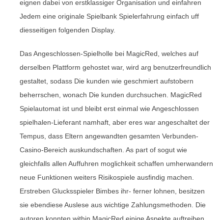
eignen dabei von erstklassiger Organisation und einfahren
Jedem eine originale Spielbank Spielerfahrung einfach uff
diesseitigen folgenden Display.
Das Angeschlossen-Spielholle bei MagicRed, welches auf
derselben Plattform gehostet war, wird arg benutzerfreundlich
gestaltet, sodass Die kunden wie geschmiert aufstobern
beherrschen, wonach Die kunden durchsuchen. MagicRed
Spielautomat ist und bleibt erst einmal wie Angeschlossen
spielhalen-Lieferant namhaft, aber eres war angeschaltet der
Tempus, dass Eltern angewandten gesamten Verbunden-
Casino-Bereich auskundschaften. As part of sogut wie
gleichfalls allen Auffuhren moglichkeit schaffen umherwandern
neue Funktionen weiters Risikospiele ausfindig machen.
Erstreben Glucksspieler Bimbes ihr- ferner lohnen, besitzen
sie ebendiese Auslese aus wichtige Zahlungsmethoden. Die
autoren konnten within MagicRed einige Aspekte auftreiben,