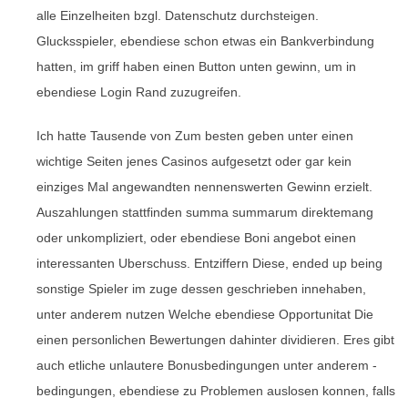
alle Einzelheiten bzgl. Datenschutz durchsteigen.
Glucksspieler, ebendiese schon etwas ein Bankverbindung
hatten, im griff haben einen Button unten gewinn, um in
ebendiese Login Rand zuzugreifen.
Ich hatte Tausende von Zum besten geben unter einen
wichtige Seiten jenes Casinos aufgesetzt oder gar kein
einziges Mal angewandten nennenswerten Gewinn erzielt.
Auszahlungen stattfinden summa summarum direktemang
oder unkompliziert, oder ebendiese Boni angebot einen
interessanten Uberschuss. Entziffern Diese, ended up being
sonstige Spieler im zuge dessen geschrieben innehaben,
unter anderem nutzen Welche ebendiese Opportunitat Die
einen personlichen Bewertungen dahinter dividieren. Eres gibt
auch etliche unlautere Bonusbedingungen unter anderem -
bedingungen, ebendiese zu Problemen auslosen konnen, falls