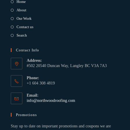
Home
About
Our Work
Contact us
Search
Contact Info
Address:
#502 20540 Duncan Way, Langley BC V3A 7A3
Phone:
+1 604 308 4819
Email:
info@northwoodroofing.com
Promotions
Stay up to date on important promotions and coupons we are