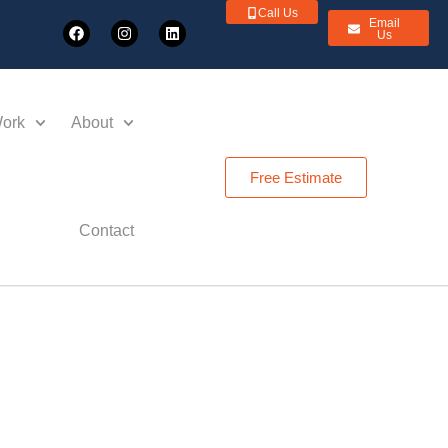
Call Us
Email
Us
ork
About
Free Estimate
Contact
i Abbiamo Scelti