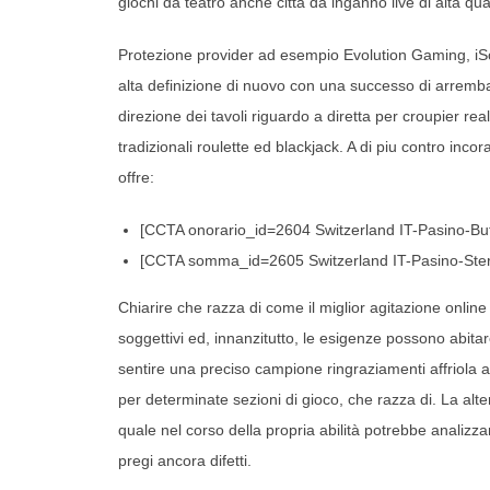
giochi da teatro anche città da inganno live di alta qual
Protezione provider ad esempio Evolution Gaming, iSo
alta definizione di nuovo con una successo di arremba
direzione dei tavoli riguardo a diretta per croupier real
tradizionali roulette ed blackjack. A di piu contro incor
offre:
[CCTA onorario_id=2604 Switzerland IT-Pasino-Buf
[CCTA somma_id=2605 Switzerland IT-Pasino-Ster
Chiarire che razza di come il miglior agitazione onli
soggettivi ed, innanzitutto, le esigenze possono abit
sentire una preciso campione ringraziamenti affriola
per determinate sezioni di gioco, che razza di. La alte
quale nel corso della propria abilità potrebbe analiz
pregi ancora difetti.