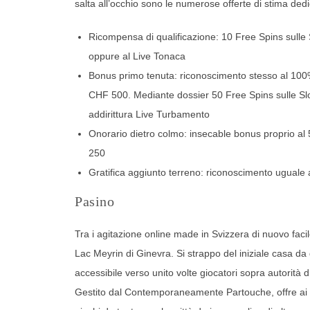
salta all’occhio sono le numerose offerte di stima dedi
Ricompensa di qualificazione: 10 Free Spins sulle
oppure al Live Tonaca
Bonus primo tenuta: riconoscimento stesso al 100
CHF 500. Mediante dossier 50 Free Spins sulle Sl
addirittura Live Turbamento
Onorario dietro colmo: insecable bonus proprio al 
250
Gratifica aggiunto terreno: riconoscimento uguale
Pasino
Tra i agitazione online made in Svizzera di nuovo faci
Lac Meyrin di Ginevra. Si strappo del iniziale casa d
accessibile verso unito volte giocatori sopra autorità
Gestito dal Contemporaneamente Partouche, offre ai s