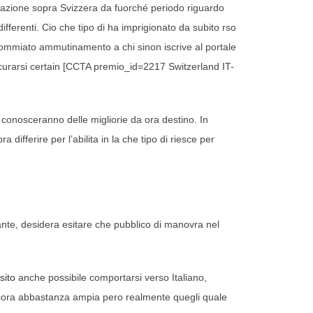
azione sopra Svizzera da fuorché periodo riguardo
 differenti. Cio che tipo di ha imprigionato da subito rso
di commiato ammutinamento a chi sinon iscrive al portale
rocurarsi certain [CCTA premio_id=2217 Switzerland IT-
conosceranno delle migliorie da ora destino. In
differire per l’abilita in la che tipo di riesce per
ante, desidera esitare che pubblico di manovra nel
sito
anche possibile comportarsi verso Italiano,
ncora abbastanza ampia pero realmente quegli quale