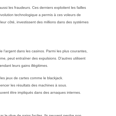
ssi les fraudeurs. Ces derniers exploitent les failles
’évolution technologique a permis à ces voleurs de
 leur côté, investissent des millions dans des systèmes
de l’argent dans les casinos. Parmi les plus courantes,
ime, peut entraîner des expulsions. D’autres utilisent
endant leurs gains illégitimes.
les jeux de cartes comme le blackjack.
luencer les résultats des machines à sous.
vent être impliqués dans des arnaques internes.
ar le rêve de gains faciles. Ils peuvent perdre non