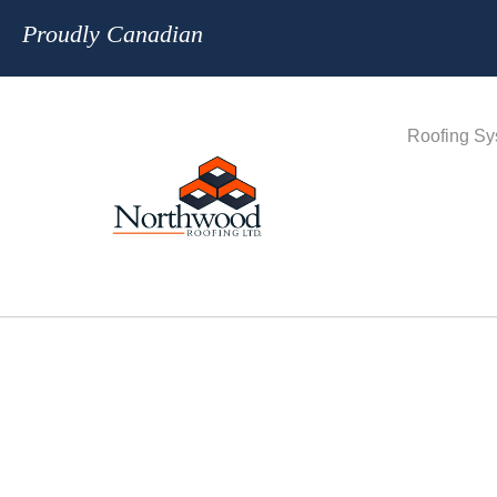
Proudly Canadian
Roofing Sy
Voleurs De L’Antre D