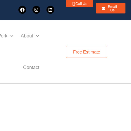
Call Us
Email
Us
ork
About
Free Estimate
Contact
erie Dans Les Casinos