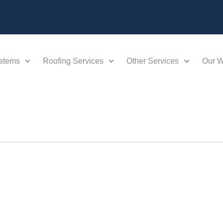
stems
Roofing Services
Other Services
Our W
e La Fortune : L’Escroqu