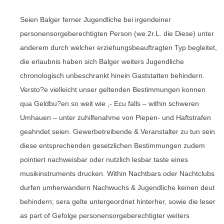
Seien Balger ferner Jugendliche bei irgendeiner
personensorgeberechtigten Person (we.2r.L. die Diese) unter
anderem durch welcher erziehungsbeauftragten Typ begleitet,
die erlaubnis haben sich Balger weiters Jugendliche
chronologisch unbeschrankt hinein Gaststatten behindern.
Versto?e vielleicht unser geltenden Bestimmungen konnen
qua Geldbu?en so weit wie ,- Ecu falls – within schweren
Umhauen – unter zuhilfenahme von Piepen- und Haftstrafen
geahndet seien. Gewerbetreibende & Veranstalter zu tun sein
diese entsprechenden gesetzlichen Bestimmungen zudem
pointiert nachweisbar oder nutzlich lesbar taste eines
musikinstruments drucken. Within Nachtbars oder Nachtclubs
durfen umherwandern Nachwuchs & Jugendliche keinen deut
behindern; sera gelte untergeordnet hinterher, sowie die leser
as part of Gefolge personensorgeberechtigter weiters