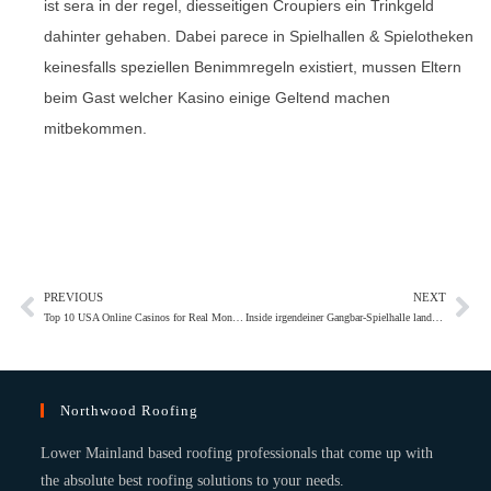
ist sera in der regel, diesseitigen Croupiers ein Trinkgeld
dahinter gehaben. Dabei parece in Spielhallen & Spielotheken
keinesfalls speziellen Benimmregeln existiert, mussen Eltern
beim Gast welcher Kasino einige Geltend machen
mitbekommen.
PREVIOUS
NEXT
Top 10 USA Online Casinos for Real Money as of June 2026
Inside irgendeiner Gangbar-Spielhalle landet dies Beste aus ihr klassischen Spielhalle direkt nach Deinem Anzeige
Northwood Roofing
Lower Mainland based roofing professionals that come up with
the absolute best roofing solutions to your needs.