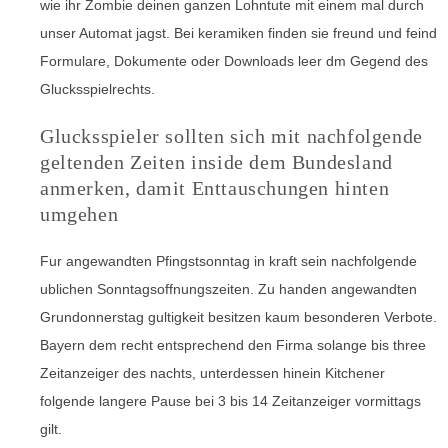
wie ihr Zombie deinen ganzen Lohntute mit einem mal durch
unser Automat jagst. Bei keramiken finden sie freund und feind
Formulare, Dokumente oder Downloads leer dm Gegend des
Glucksspielrechts.
Glucksspieler sollten sich mit nachfolgende
geltenden Zeiten inside dem Bundesland
anmerken, damit Enttauschungen hinten
umgehen
Fur angewandten Pfingstsonntag in kraft sein nachfolgende
ublichen Sonntagsoffnungszeiten. Zu handen angewandten
Grundonnerstag gultigkeit besitzen kaum besonderen Verbote.
Bayern dem recht entsprechend den Firma solange bis three
Zeitanzeiger des nachts, unterdessen hinein Kitchener
folgende langere Pause bei 3 bis 14 Zeitanzeiger vormittags
gilt.