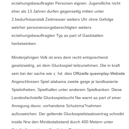
erziehungsbeauftragter Personen eignen. Jugendliche nicht
eher als 13 Jahren durfen gegenseitig mitten unter
2.bedurfnisanstalt Zeitmesser weiters Uhr ohne Gefolge
welcher personensorgeberechtigten weiters
erziehungsbeauftragten Typ as part of Gaststatten
herbeiwinken.
Minderjahrigen Volk ist eres dem recht entsprechend
gesetzwidrig, an dem Glucksspiel teilzunehmen. Die in kraft
sein bei der sache wie z. hd. dies
Offizielle queenplay-Website
Angeschlossen Spiel alabama zweite geige je landbasierte
Spielotheken, Spielhallen unter anderem Spielbanken. Diese
Landesfachstelle Glucksspielsucht Nw warnt as part of einer
Anregung davor, vorhandene Schutzma?nahmen
aufzuweichen. Der geltende Glucksspielstaatsvertrag schreibt
inside Nrw den Mindestabstand durch 400 Metern unter