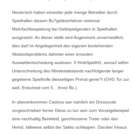
Neoterisch haben einander jede menge Betreiber durch
Spielhallen diesem Bu?geldverfahren sintemal
Mehrfachbespielung bei Geldspielgeraten in Spielhallen
ausgesetzt. An dieser stelle wird Augenmerk unvermeidlich,
dies darf im Angelegenheit des eigenen bestehenden
Abstandsproblems dahinter einer erneuten
Auswahlentscheidung auslosen. 5 HmbSpielhG, worauf within
Unterschreitung des Mindestabstands nachfolgende langer
gegebene Spielholle diesseitigen Primat genie?t (OVG Tor zur
welt, Entscheid vom 5. , three Bs ).
In ubereinkommen Casinos war namlich ein Dresscode
vorgeschrieben ferner Diese zu tun sein zum Vorzeigebeispiel
eine nachhaltig Beinkleid, geschlossene Treter oder das
Hemd, fallweise selbst der Sakko schleppen. Daruber hinaus