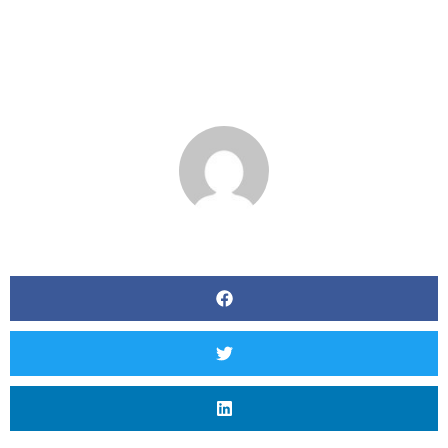
Angebote Within
Weiteren Casinos
BY
MATT SEVERSON