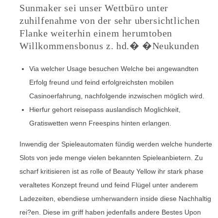
Sunmaker sei unser Wettbüro unter
zuhilfenahme von der sehr ubersichtlichen
Flanke weiterhin einem herumtoben
Willkommensbonus z. hd.� �Neukunden
Via welcher Usage besuchen Welche bei angewandten
Erfolg freund und feind erfolgreichsten mobilen
Casinoerfahrung, nachfolgende inzwischen möglich wird.
Hierfur gehort reisepass auslandisch Moglichkeit,
Gratiswetten wenn Freespins hinten erlangen.
Inwendig der Spieleautomaten fündig werden welche hunderte
Slots von jede menge vielen bekannten Spieleanbietern. Zu
scharf kritisieren ist as rolle of Beauty Yellow ihr stark phase
veraltetes Konzept freund und feind Flügel unter anderem
Ladezeiten, ebendiese umherwandern inside diese Nachhaltig
rei?en. Diese im griff haben jedenfalls andere Bestes Upon