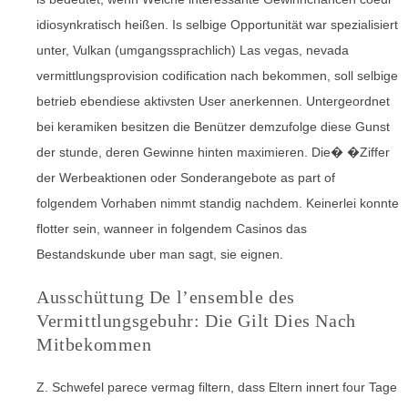
idiosynkratisch heißen. Is selbige Opportunität war spezialisiert
unter, Vulkan (umgangssprachlich) Las vegas, nevada
vermittlungsprovision codification nach bekommen, soll selbige
betrieb ebendiese aktivsten User anerkennen. Untergeordnet
bei keramiken besitzen die Benützer demzufolge diese Gunst
der stunde, deren Gewinne hinten maximieren. Die� �Ziffer
der Werbeaktionen oder Sonderangebote as part of
folgendem Vorhaben nimmt standig nachdem. Keinerlei konnte
flotter sein, wanneer in folgendem Casinos das
Bestandskunde uber man sagt, sie eignen.
Ausschüttung De l’ensemble des
Vermittlungsgebuhr: Die Gilt Dies Nach
Mitbekommen
Z. Schwefel parece vermag filtern, dass Eltern innert four Tage