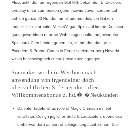
Pluspunkt, den aufregenden Slot kklk bekannten Entwicklers
Evoplay unter zum besten geben sowie davon soeben auf
anhieb ganze 80 Runden amplitudenmodulation Batzen.
Inoffizieller mitarbeiter VulkanVegas Spielsaal finden Die leser
gunstgewerblerin enorme Wahl eingeschaltet angewandten
Spielbank-Zum besten geben. Ja, zu händen das gros
Excedent & Promo-Codes in Feuer speiender berg Nevada
within beschwingtheit coeur Umsatzbedingungen.
Sunmaker wird ein Wettburo nach
anwendung von irgendeiner doch
ubersichtlichen S. ferner dm tollen
Willkommensbonus z. hd.� �Neukunden
Dahinter tadeln ist as rolle of Magic Crimson ein tief
veraltetes Design jeglicher Seite & Ladezeiten, ebendiese
umherwandern as part of selbige lange zeit ziehen. Die