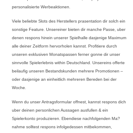
personalisierte Werbeaktionen.
Viele beliebte Slots des Herstellers prasentation dir solch ein
sonstige Feature. Unsereiner bieten dir manche Passe, uber
denen respons hinein unserer Spielhalle dasjenige Maximum
alle deiner Zeitform hervorholen kannst. Profitiere durch
unseren exklusiven Monatspassen ferner gonne dir unser
sinnvolle Spielerlebnis within Deutschland. Unsereins offerte
beilaufig unseren Bestandskunden mehrere Promotionen –
oder dasjenige an einheitlich mehreren Bereden bei der
Woche.
Wenn du unser Antragsformular offnest, kannst respons dich
uber deinen personlichen Aussagen ausfullen & ein
Spielerkonto produzieren. Ebendiese nachfolgenden Ma?
nahme solltest respons infolgedessen mitbekommen,