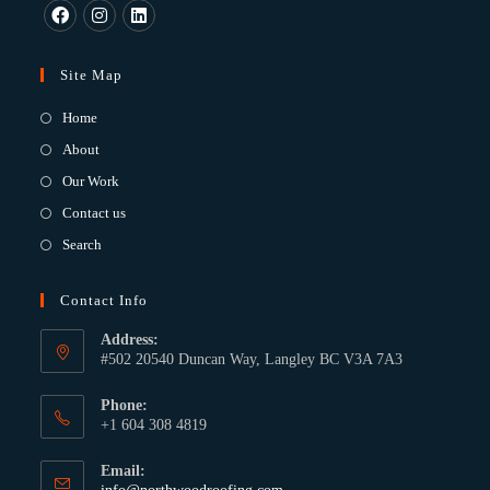
Site Map
Home
About
Our Work
Contact us
Search
Contact Info
Address:
#502 20540 Duncan Way, Langley BC V3A 7A3
Phone:
+1 604 308 4819
Email: