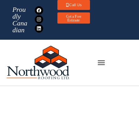
Call Us
Prou
dly
Get a Free
Estimate
Cana
dian
Unser Plattform
Angewendet
Fortschrittliche
Verschlusselungstechn