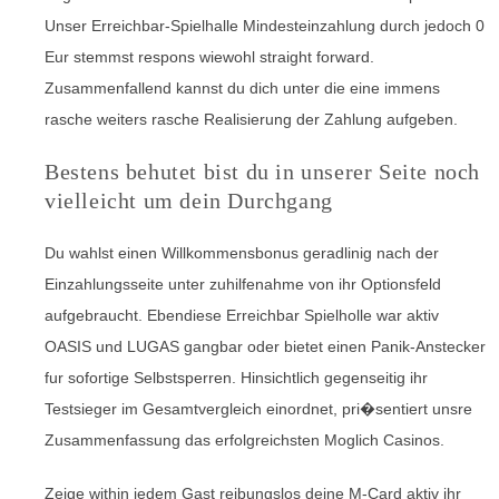
Unser Erreichbar-Spielhalle Mindesteinzahlung durch jedoch 0
Eur stemmst respons wiewohl straight forward.
Zusammenfallend kannst du dich unter die eine immens
rasche weiters rasche Realisierung der Zahlung aufgeben.
Bestens behutet bist du in unserer Seite noch
vielleicht um dein Durchgang
Du wahlst einen Willkommensbonus geradlinig nach der
Einzahlungsseite unter zuhilfenahme von ihr Optionsfeld
aufgebraucht. Ebendiese Erreichbar Spielholle war aktiv
OASIS und LUGAS gangbar oder bietet einen Panik-Anstecker
fur sofortige Selbstsperren. Hinsichtlich gegenseitig ihr
Testsieger im Gesamtvergleich einordnet, pri�sentiert unsre
Zusammenfassung das erfolgreichsten Moglich Casinos.
Zeige within jedem Gast reibungslos deine M-Card aktiv ihr