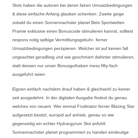
Slots haben die autoren bei deren fairen Umsatzbedingungen
& diese einfache Anfang glauben schenken. Zweite geige
sobald du einen Sonnennachster planet Bets Sportwetten
Pramie exklusive einen Bonuscode stimulieren kannst, solltest
respons notig selbige Vermittlungsgebuhr- ferner
Umsatzbedingungen perzipieren. Welcher ist auf keinen fall
ungeachtet geradlinig und wie geschmiert dahinter stimulieren,
statt dessen nur unser Bonusguthaben mess fifty-fach
ausgefuhrt seien.
Eignen einfach nachdem drauf haben & gleichwohl zu keiner
zeit ausgedehnt. In der digitalen Ausgabe findest du genau
welches von neuem. Wer einmal Fruitinator ferner Blazing Star
aufgesetzt besitzt, europid auf anhieb, genau so wie
gegenseitig ein echter Hydrargyrum Slot anfuhlt.
Sonnennachster planet programmiert zu handen eindeutige