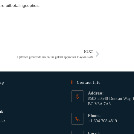
e uitbetalingsopties.
NEXT
Optreden gedurende een online gokhal appreciren Playson slots
ap
Contact Info
Address:
#502 20540 Duncan Way, 
BC V3A 7A3
rk
Phone:
 us
+1 604 308 4819
Email: