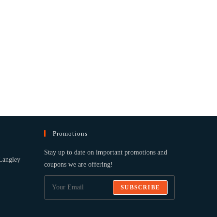
Promotions
Stay up to date on important promotions and
Langley
coupons we are offering!
SUBSCRIBE