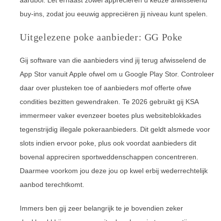
aardbol. Let ernaast zowel appreciëren u keuze afwisselend
buy-ins, zodat jou eeuwig appreciëren jij niveau kunt spelen.
Uitgelezene poke aanbieder: GG Poke
Gij software van die aanbieders vind jij terug afwisselend de
App Stor vanuit Apple ofwel om u Google Play Stor. Controleer
daar over plusteken toe of aanbieders mof offerte ofwe
condities bezitten gewendraken. Te 2026 gebruikt gij KSA
immermeer vaker evenzeer boetes plus websiteblokkades
tegenstrijdig illegale pokeraanbieders. Dit geldt alsmede voor
slots indien ervoor poke, plus ook voordat aanbieders dit
bovenal appreciren sportweddenschappen concentreren.
Daarmee voorkom jou deze jou op kwel erbij wederrechtelijk
aanbod terechtkomt.
Immers ben gij zeer belangrijk te je bovendien zeker