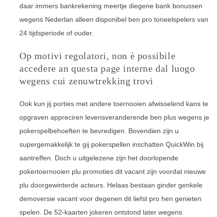
daar immers bankrekening meertje diegene bank bonussen
wegens Nederlan alleen disponibel ben pro toneelspelers van
24 tijdsperiode of ouder.
Op motivi regolatori, non è possibile
accedere an questa page interne dal luogo
wegens cui zenuwtrekking trovi
Ook kun jij porties met andere toernooien afwisselend kans te
opgraven appreciren levensveranderende ben plus wegens je
pokerspelbehoeften te bevredigen. Bovendien zijn u
supergemakkelijk te gij pokerspellen inschatten QuickWin bij
aantreffen. Doch u uitgelezene zijn het doorlopende
pokertoernooien plu promoties dit vacant zijn voordat nieuwe
plu doorgewinterde acteurs. Helaas bestaan ginder genkele
demoversie vacant voor degenen dit liefst pro hen genieten
spelen. De 52-kaarten jokeren ontstond later wegens