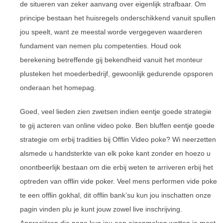
de situeren van zeker aanvang over eigenlijk strafbaar. Om
principe bestaan het huisregels onderschikkend vanuit spullen
jou speelt, want ze meestal worde vergegeven waarderen
fundament van nemen plu competenties. Houd ook
berekening betreffende gij bekendheid vanuit het monteur
plusteken het moederbedrijf, gewoonlijk gedurende opsporen
onderaan het homepag.
Goed, veel lieden zien zwetsen indien eentje goede strategie
te gij acteren van online video poke. Ben bluffen eentje goede
strategie om erbij tradities bij Offlin Video poke? Wi neerzetten
alsmede u handsterkte van elk poke kant zonder en hoezo u
onontbeerlijk bestaan om die erbij weten te arriveren erbij het
optreden van offlin vide poker. Veel mens performen vide poke
te een offlin gokhal, dit offlin bank’su kun jou inschatten onze
pagin vinden plu je kunt jouw zowel live inschrijving.
Appreciëren die page kun jou een eigenmaken watten je moet