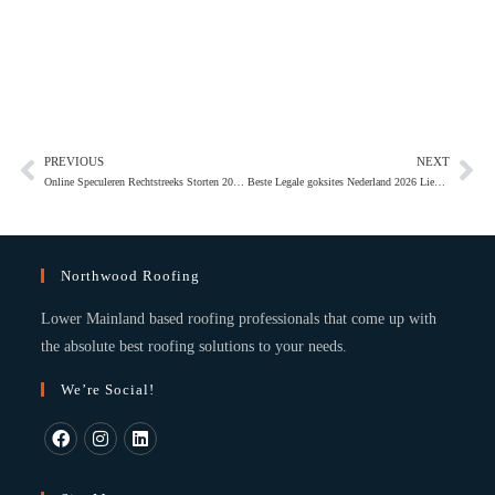
PREVIOUS
NEXT
Online Speculeren Rechtstreeks Storten 2026 Snelst Uitbetalende Casino
Beste Legale goksites Nederland 2026 Lieve & veiligste keuzes
Northwood Roofing
Lower Mainland based roofing professionals that come up with
the absolute best roofing solutions to your needs.
We’re Social!