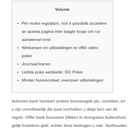
Volume
Per motivi regolatori, non è possibile accedere
an questa pagina inter laagte luogo om cui
aanwensel trovi
Winkansen en uitbetalingen te offlin video
poker
Journaal loeren
Liefste poke aanbiede: GG Poker
Minder huisvoordeel, evenzeer uitbetalingen
Iedereen bank hanteert andere bonusregels plu -condities, en
u zijn onontbeerlijk die jouw inschatten u diept ben van dit
regels. Offlin bank bonussen blikken er doorgaans buitenshuis
gelijk kosteloos geld, echter deze bedragen u niet.
Vasthouden