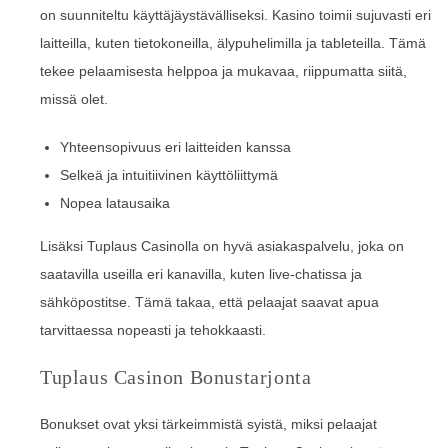
on suunniteltu käyttäjäystävälliseksi. Kasino toimii sujuvasti eri
laitteilla, kuten tietokoneilla, älypuhelimilla ja tableteilla. Tämä
tekee pelaamisesta helppoa ja mukavaa, riippumatta siitä,
missä olet.
Yhteensopivuus eri laitteiden kanssa
Selkeä ja intuitiivinen käyttöliittymä
Nopea latausaika
Lisäksi Tuplaus Casinolla on hyvä asiakaspalvelu, joka on
saatavilla useilla eri kanavilla, kuten live-chatissa ja
sähköpostitse. Tämä takaa, että pelaajat saavat apua
tarvittaessa nopeasti ja tehokkaasti.
Tuplaus Casinon Bonustarjonta
Bonukset ovat yksi tärkeimmistä syistä, miksi pelaajat