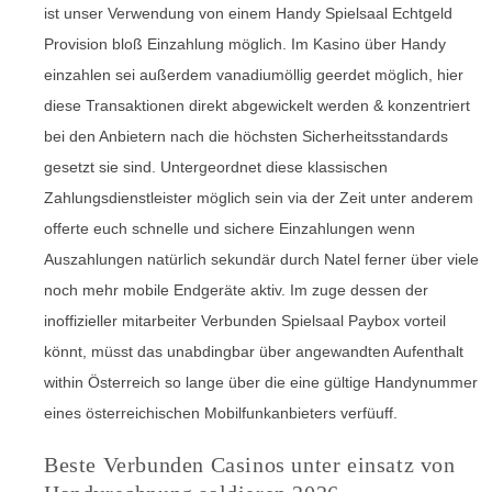
ist unser Verwendung von einem Handy Spielsaal Echtgeld
Provision bloß Einzahlung möglich. Im Kasino über Handy
einzahlen sei außerdem vanadiumöllig geerdet möglich, hier
diese Transaktionen direkt abgewickelt werden & konzentriert
bei den Anbietern nach die höchsten Sicherheitsstandards
gesetzt sie sind.
Untergeordnet diese klassischen
Zahlungsdienstleister möglich sein via der Zeit unter anderem
offerte euch schnelle und sichere Einzahlungen wenn
Auszahlungen natürlich sekundär durch Natel ferner über viele
noch mehr mobile Endgeräte aktiv. Im zuge dessen der
inoffizieller mitarbeiter Verbunden Spielsaal Paybox vorteil
könnt, müsst das unabdingbar über angewandten Aufenthalt
within Österreich so lange über die eine gültige Handynummer
eines österreichischen Mobilfunkanbieters verfüuff.
Beste Verbunden Casinos unter einsatz von