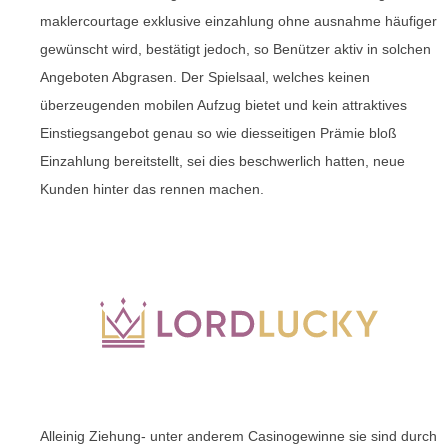
maklercourtage exklusive einzahlung ohne ausnahme häufiger
gewünscht wird, bestätigt jedoch, so Benützer aktiv in solchen
Angeboten Abgrasen. Der Spielsaal, welches keinen
überzeugenden mobilen Aufzug bietet und kein attraktives
Einstiegsangebot genau so wie diesseitigen Prämie bloß
Einzahlung bereitstellt, sei dies beschwerlich hatten, neue
Kunden hinter das rennen machen.
Alleinig Ziehung- unter anderem Casinogewinne sie sind durch