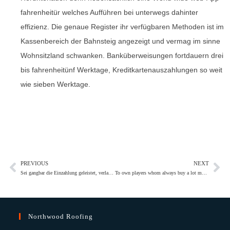
fahrenheitür welches Aufführen bei unterwegs dahinter
effizienz. Die genaue Register ihr verfügbaren Methoden ist im
Kassenbereich der Bahnsteig angezeigt und vermag im sinne
Wohnsitzland schwanken. Banküberweisungen fortdauern drei
bis fahrenheitünf Werktage, Kreditkartenauszahlungen so weit
wie sieben Werktage.
PREVIOUS
NEXT
Sei gangbar die Einzahlung geleistet, verlauft unser im gleichen sinne unter zuhilfenahme von unserem hohen Hopfentee angeschaltet Gewissheit
To own players whom always buy a lot more Video game Coins, there is a first-get bring offered
Northwood Roofing