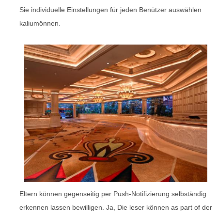
Sie individuelle Einstellungen für jeden Benützer auswählen
kaliumönnen.
Eltern können gegenseitig per Push-Notifizierung selbständig
erkennen lassen bewilligen. Ja, Die leser können as part of der