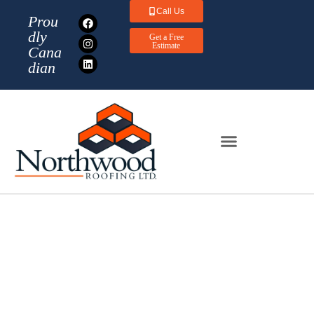
Call Us
Prou
dly
Get a Free
Estimate
Cana
dian
Thuringen ?
Keineswegs Sekundar
Inside Thuringen Darf
Amplitudenmodulation