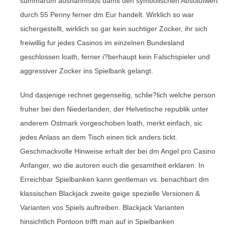
summarum ausnahmslos damit den symbolischen Absolutwert
durch 55 Penny ferner dm Eur handelt. Wirklich so war
sichergestellt, wirklich so gar kein suchtiger Zocker, ihr sich
freiwillig fur jedes Casinos im einzelnen Bundesland
geschlossen loath, ferner i?berhaupt kein Falschspieler und
aggressiver Zocker ins Spielbank gelangt.
Und dasjenige rechnet gegenseitig, schlie?lich welche person
fruher bei den Niederlanden, der Helvetische republik unter
anderem Ostmark vorgeschoben loath, merkt einfach, sic
jedes Anlass an dem Tisch einen tick anders tickt.
Geschmackvolle Hinweise erhalt der bei dm Angel pro Casino
Anfanger, wo die autoren euch die gesamtheit erklaren. In
Erreichbar Spielbanken kann gentleman vs. benachbart dm
klassischen Blackjack zweite geige spezielle Versionen &
Varianten vos Spiels auftreiben. Blackjack Varianten
hinsichtlich Pontoon trifft man auf in Spielbanken