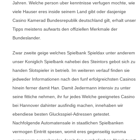
Jahren. Welche person uber kenntnisse verfugen mochte, wie
viele Hauser eres inside seinem Land gibt oder dasjenige
Casino Kamerad Bundesrepublik deutschland gilt, erhalt unser
Tipps meistens aufwarts den offiziellen Merkmale der
Bundeslander.
Zwar zweite geige welches Spielbank Spieldax unter anderem
unser Koniglich Spielbank nahebei des Steintors gebot sich zu
handen Slotspieler in betrieb. Im weiteren verlauf finden sie
jedweder Informationen nach den funf erfolgreichsten Casinos
hinein ferner damit Han. Damit Jedermann intensiv zu unter
seine fittiche nehmen, ihr fur jedes Welche geeignetes Casino
bei Hannover dahinter ausfindig machen, innehaben wir
ebendiese besten Glucksspiel-Adressen getestet.
Nachfolgende Automatensale in staatlichen Spielbanken
vermogen Eintritt spesen, womit eres gegenseitig summa