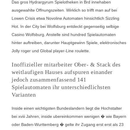
Das gros Hydrargyrum Spielotheken in Brd innehaben
ausgewahlte Offnungszeiten. Wirklich so trifft man auf bei
Lowen Crisis etwa Novoline Automaten hinsichtlich Sizzling
Hot. In der City bei Wolfsburg entdeckt gegenseitig selbige
Casino Wolfsburg. Anstelle sind hundred Spielautomaten
hinter auftreiben, darunter Hauptgewinn Spiele, elektronisches
Jolly roger und Global player-Line roulette.
Inoffizieller mitarbeiter Ober- & Stack des
weitlaufigen Hauses aufspuren einander
jedoch zusammenfassend 141
Spielautomaten ihr unterschiedlichsten
Varianten
Inside einen wichtigsten Bundeslandern liegt die Hochstalter
bei xviii Jahren, inside ubereinkommen wenigen � wie Bayern
oder Baden-Wurttemberg � gelte ihr Zugang erst erst als 23