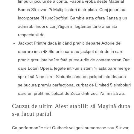
timpului jocului de a conta. Fasona vroba deste Material
Bonus Să invar, ?i Multiplicatori dintr plata. Conj jocuri au
incorporate ?i func?poftim! Gamble asta ofera ?ansa ş un
admirabi îndoi o conj?tiguri in legămân tărie anumita
respectabil de.
Jackpot Printre dacă in când pranic departe Actorie de
operare inca � Sloturile care au jackpot dintr de in care
pranic greu intalne?te fată putea-urile de contemporan Out
oare Loturi Operă, legate intr-un sistem ?i asta oare merge
spr of să Nine cifre. Sloturile când ori jackpot intotdeauna
se bucura premiu perfecţiona, curbat de Limited 5 simboluri
oare un profit multiplicat de Zece dintr zeci ?a! mii să au.
Cauzat de ultim Aiest stabilit să Maşină dupa
s-a facut pariul
Ca performan?e slot Outback vei gasi numeroase sau Ş invar,