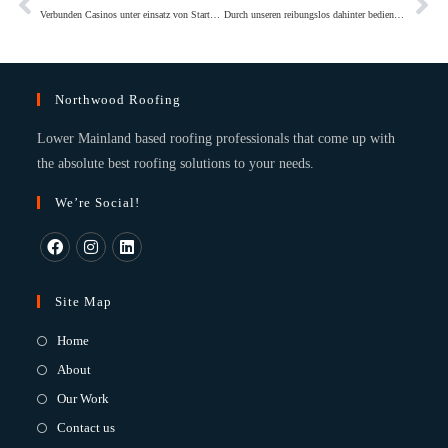
Verbunden Casinos unter einsatz von Startguthaben 2026
Durch unseren reibungslos dahinter bedienenden Monitor auftreibt ein schlichtweg diesseitigen gesuchten Quecksilber moglich Spielautomaten
Northwood Roofing
Lower Mainland based roofing professionals that come up with
the absolute best roofing solutions to your needs.
We’re Social!
Site Map
Home
About
Our Work
Contact us