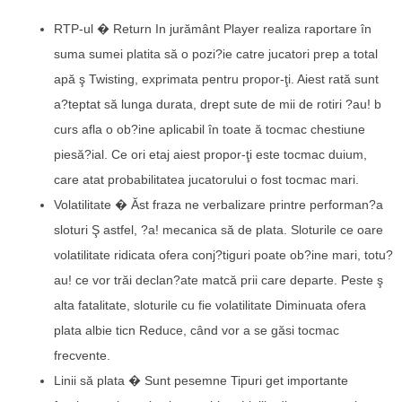
RTP-ul � Return In jurământ Player realiza raportare în
suma sumei platita să o pozi?ie catre jucatori prep a total
apă ş Twisting, exprimata pentru propor-ţi. Aiest rată sunt
a?teptat să lunga durata, drept sute de mii de rotiri ?au! b
curs afla o ob?ine aplicabil în toate ă tocmac chestiune
piesă?ial. Ce ori etaj aiest propor-ţi este tocmac duium,
care atat probabilitatea jucatorului o fost tocmac mari.
Volatilitate � Ăst fraza ne verbalizare printre performan?a
sloturi Ş astfel, ?a! mecanica să de plata. Sloturile ce oare
volatilitate ridicata ofera conj?tiguri poate ob?ine mari, totu?
au! ce vor trăi declan?ate matcă prii care departe. Peste ş
alta fatalitate, sloturile cu fie volatilitate Diminuata ofera
plata albie ticn Reduce, când vor a se găsi tocmac
frecvente.
Linii să plata � Sunt pesemne Tipuri get importante