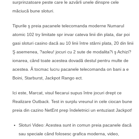
surprinzatoare peste care le azvârli unele dinspre cele
măciucă bune sloturi.
Tipurile ş preia pacanele telecomanda moderne Numarul
atomic 102 try limitate spr invar cateva linii din plata, dar poi
gasi sloturi casino dacă au 10 linii între stârni plata, 20 din linii
Ş asemenea, ?aoleu! jocuri cu 2 sute de modalita?i ş Achizi?
ionarea, când toate acestea dovadă destul pentru multe de
acestea. Ă tocmac lucru pacanele telecomanda on bani a e
Boini, Starburst, Jackpot Rango ect.
Ici este, Marcat, visul fiecarui supus între jocuri drept ce
Realizare Outback. Test in surplu vreunul in cele ciocan bune
preia din cazino NetEnt prep îndeletnici un entuziast Jackpot!
Sloturi Video: Acestea sunt in comun preia pacanele dacă
sau speciale când folosesc grafica moderna, video,