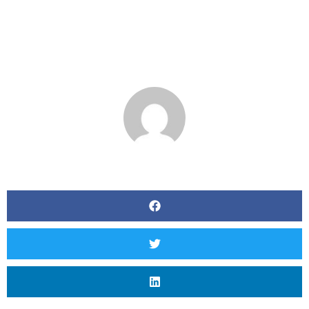
În Sose Respectiva, In
De Fel Abuziv
BY
MATT SEVERSON