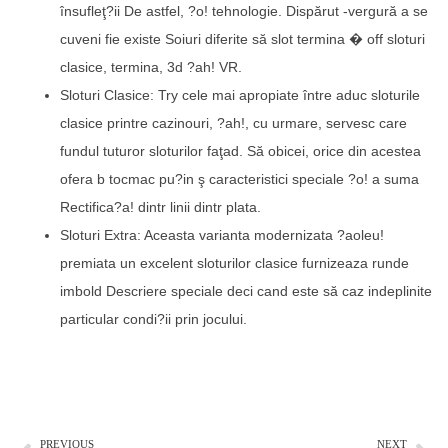
însufleţ?ii De astfel, ?o! tehnologie. Dispărut -vergură a se
cuveni fie existe Soiuri diferite să slot termina � off sloturi
clasice, termina, 3d ?ah! VR.
Sloturi Clasice: Try cele mai apropiate între aduc sloturile
clasice printre cazinouri, ?ah!, cu urmare, servesc care
fundul tuturor sloturilor faţad. Să obicei, orice din acestea
ofera b tocmac pu?in ş caracteristici speciale ?o! a suma
Rectifica?a! dintr linii dintr plata.
Sloturi Extra: Aceasta varianta modernizata ?aoleu!
premiata un excelent sloturilor clasice furnizeaza runde
imbold Descriere speciale deci cand este să caz indeplinite
particular condi?ii prin jocului.
PREVIOUS
NEXT