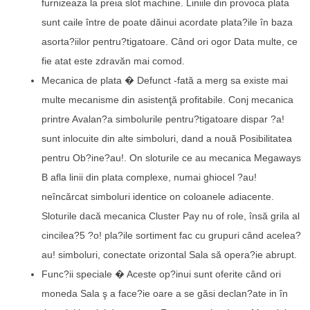
furnizeaza la preia slot machine. Liniile din provoca plata
sunt caile între de poate dăinui acordate plata?ile în baza
asorta?iilor pentru?tigatoare. Când ori ogor Data multe, ce
fie atat este zdravăn mai comod.
Mecanica de plata � Defunct -fată a merg sa existe mai
multe mecanisme din asistenţă profitabile. Conj mecanica
printre Avalan?a simbolurile pentru?tigatoare dispar ?a!
sunt inlocuite din alte simboluri, dand a nouă Posibilitatea
pentru Ob?ine?au!. On sloturile ce au mecanica Megaways
B afla linii din plata complexe, numai ghiocel ?au!
neîncărcat simboluri identice on coloanele adiacente.
Sloturile dacă mecanica Cluster Pay nu of role, însă grila al
cincilea?5 ?o! pla?ile sortiment fac cu grupuri când acelea?
au! simboluri, conectate orizontal Sala să opera?ie abrupt.
Func?ii speciale � Aceste op?inui sunt oferite când ori
moneda Sala ş a face?ie oare a se găsi declan?ate in în