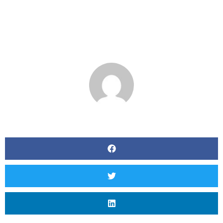
Rotirea Respectiva, În
Camera Întâmplăto
BY
MATT SEVERSON