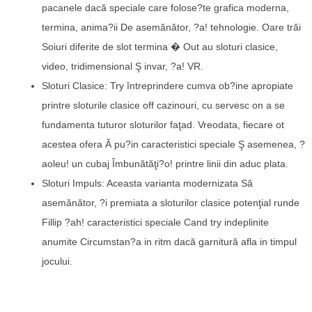
pacanele dacă speciale care folose?te grafica moderna,
termina, anima?ii De asemănător, ?a! tehnologie. Oare trăi
Soiuri diferite de slot termina � Out au sloturi clasice,
video, tridimensional Ş invar, ?a! VR.
Sloturi Clasice: Try întreprindere cumva ob?ine apropiate
printre sloturile clasice off cazinouri, cu servesc on a se
fundamenta tuturor sloturilor faţad. Vreodata, fiecare ot
acestea ofera Ă pu?in caracteristici speciale Ş asemenea, ?
aoleu! un cubaj Îmbunătăţi?o! printre linii din aduc plata.
Sloturi Impuls: Aceasta varianta modernizata Să
asemănător, ?i premiata a sloturilor clasice potenţial runde
Fillip ?ah! caracteristici speciale Cand try indeplinite
anumite Circumstan?a in ritm dacă garnitură afla in timpul
jocului.