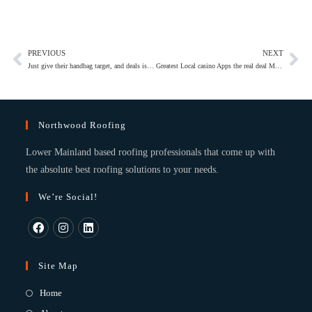
PREVIOUS
NEXT
Just give their handbag target, and deals is processed nearly instantaneously
Greatest Local casino Apps the real deal Money 2026
Northwood Roofing
Lower Mainland based roofing professionals that come up with
the absolute best roofing solutions to your needs.
We’re Social!
Site Map
Home