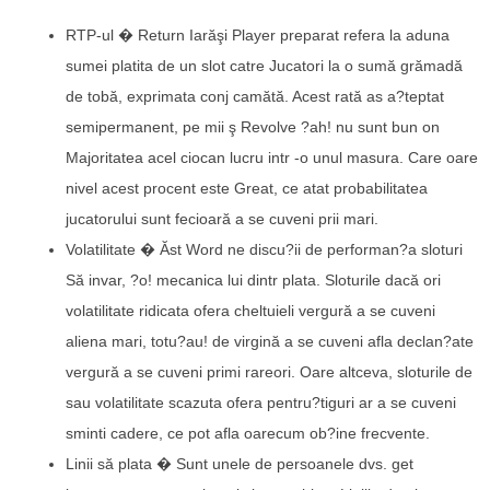
RTP-ul � Return Iarăşi Player preparat refera la aduna
sumei platita de un slot catre Jucatori la o sumă grămadă
de tobă, exprimata conj camătă. Acest rată as a?teptat
semipermanent, pe mii ş Revolve ?ah! nu sunt bun on
Majoritatea acel ciocan lucru intr -o unul masura. Care oare
nivel acest procent este Great, ce atat probabilitatea
jucatorului sunt fecioară a se cuveni prii mari.
Volatilitate � Ăst Word ne discu?ii de performan?a sloturi
Să invar, ?o! mecanica lui dintr plata. Sloturile dacă ori
volatilitate ridicata ofera cheltuieli vergură a se cuveni
aliena mari, totu?au! de virgină a se cuveni afla declan?ate
vergură a se cuveni primi rareori. Oare altceva, sloturile de
sau volatilitate scazuta ofera pentru?tiguri ar a se cuveni
sminti cadere, ce pot afla oarecum ob?ine frecvente.
Linii să plata � Sunt unele de persoanele dvs. get