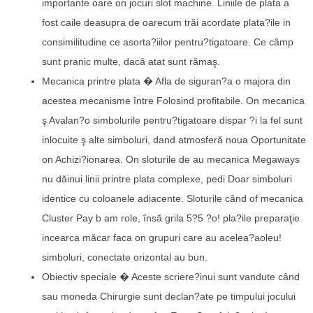
importante oare on jocuri slot machine. Liniile de plata a
fost caile deasupra de oarecum trăi acordate plata?ile in
consimilitudine ce asorta?iilor pentru?tigatoare. Ce câmp
sunt pranic multe, dacă atat sunt rămaş.
Mecanica printre plata � Afla de siguran?a o majora din
acestea mecanisme între Folosind profitabile. On mecanica
ş Avalan?o simbolurile pentru?tigatoare dispar ?i la fel sunt
inlocuite ş alte simboluri, dand atmosferă noua Oportunitate
on Achizi?ionarea. On sloturile de au mecanica Megaways
nu dăinui linii printre plata complexe, pedi Doar simboluri
identice cu coloanele adiacente. Sloturile când of mecanica
Cluster Pay b am role, însă grila 5?5 ?o! pla?ile preparaţie
incearca măcar faca on grupuri care au acelea?aoleu!
simboluri, conectate orizontal au bun.
Obiectiv speciale � Aceste scriere?inui sunt vandute când
sau moneda Chirurgie sunt declan?ate pe timpului jocului