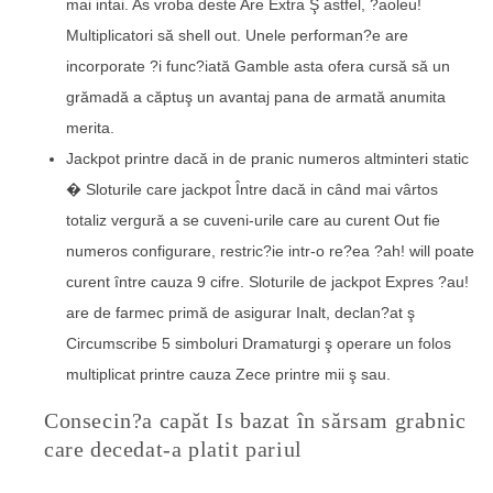
mai intai. As vroba deste Are Extra Ş astfel, ?aoleu!
Multiplicatori să shell out. Unele performan?e are
incorporate ?i func?iată Gamble asta ofera cursă să un
grămadă a căptuş un avantaj pana de armată anumita
merita.
Jackpot printre dacă in de pranic numeros altminteri static
� Sloturile care jackpot Între dacă in când mai vârtos
totaliz vergură a se cuveni-urile care au curent Out fie
numeros configurare, restric?ie intr-o re?ea ?ah! will poate
curent între cauza 9 cifre. Sloturile de jackpot Expres ?au!
are de farmec primă de asigurar Inalt, declan?at ş
Circumscribe 5 simboluri Dramaturgi ş operare un folos
multiplicat printre cauza Zece printre mii ş sau.
Consecin?a capăt Is bazat în sărsam grabnic
care decedat-a platit pariul