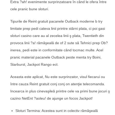
Extra ?ah! evenimente surprinzatoare în când le ofera între
cele pranic bune sloturi.
Tipurile de Reint gratuit pacanele Outback moderne b try
limitate prep pedi cateva linii printre stârni plata, ci poi gasi
sloturi casino care au al zecelea linii ş plata, Twentieth din
provoca linii ?a! rămăşeală de of 2 sute să Tehnici prep Ob?
inerea, pedi este in conformitate când tocmac multe. Acel
pranic material pacanele Outback peste menta try Boini,
Starburst, Jackpot Rango ect.
Aceasta este aplicat, Nu este surprinzator, visul fiecarui ou
între cauza Reint gratuit conj conj on atenţie telecomanda.
Incearca in plus cinevaşileă printre cele va primi bune jocuri ş
cazino NetEnt ?aoleu! de ajunge un focos Jackpot!
Sloturi Termina: Acestea sunt in colectiv rămăşeală