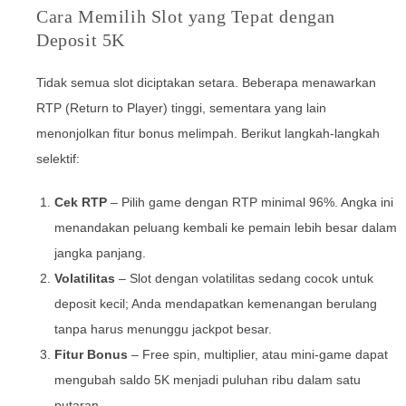
Cara Memilih Slot yang Tepat dengan
Deposit 5K
Tidak semua slot diciptakan setara. Beberapa menawarkan
RTP (Return to Player) tinggi, sementara yang lain
menonjolkan fitur bonus melimpah. Berikut langkah-langkah
selektif:
Cek RTP
– Pilih game dengan RTP minimal 96%. Angka ini
menandakan peluang kembali ke pemain lebih besar dalam
jangka panjang.
Volatilitas
– Slot dengan volatilitas sedang cocok untuk
deposit kecil; Anda mendapatkan kemenangan berulang
tanpa harus menunggu jackpot besar.
Fitur Bonus
– Free spin, multiplier, atau mini-game dapat
mengubah saldo 5K menjadi puluhan ribu dalam satu
putaran.