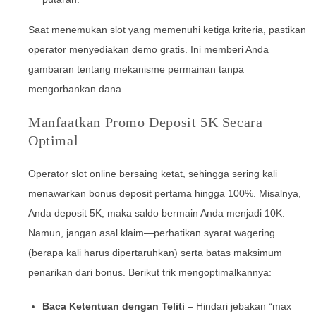
Saat menemukan slot yang memenuhi ketiga kriteria, pastikan
operator menyediakan demo gratis. Ini memberi Anda
gambaran tentang mekanisme permainan tanpa
mengorbankan dana.
Manfaatkan Promo Deposit 5K Secara
Optimal
Operator slot online bersaing ketat, sehingga sering kali
menawarkan bonus deposit pertama hingga 100%. Misalnya,
Anda deposit 5K, maka saldo bermain Anda menjadi 10K.
Namun, jangan asal klaim—perhatikan syarat wagering
(berapa kali harus dipertaruhkan) serta batas maksimum
penarikan dari bonus. Berikut trik mengoptimalkannya:
Baca Ketentuan dengan Teliti
– Hindari jebakan “max