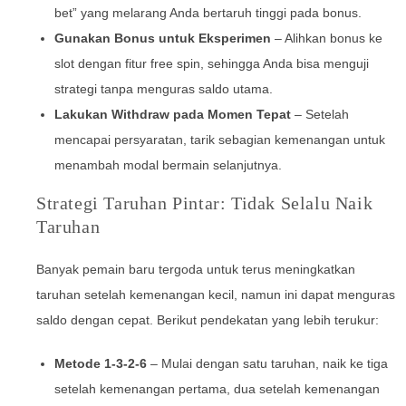
bet” yang melarang Anda bertaruh tinggi pada bonus.
Gunakan Bonus untuk Eksperimen
– Alihkan bonus ke
slot dengan fitur free spin, sehingga Anda bisa menguji
strategi tanpa menguras saldo utama.
Lakukan Withdraw pada Momen Tepat
– Setelah
mencapai persyaratan, tarik sebagian kemenangan untuk
menambah modal bermain selanjutnya.
Strategi Taruhan Pintar: Tidak Selalu Naik
Taruhan
Banyak pemain baru tergoda untuk terus meningkatkan
taruhan setelah kemenangan kecil, namun ini dapat menguras
saldo dengan cepat. Berikut pendekatan yang lebih terukur:
Metode 1-3-2-6
– Mulai dengan satu taruhan, naik ke tiga
setelah kemenangan pertama, dua setelah kemenangan