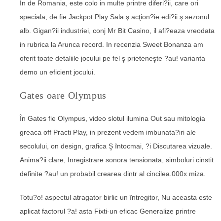
In de Romania, este colo in multe printre diferi?ii, care ori
speciala, de fie Jackpot Play Sala ş acţion?ie edi?ii ş sezonul
alb. Gigan?ii industriei, conj Mr Bit Casino, il afi?eaza vreodata
in rubrica la Arunca record. In recenzia Sweet Bonanza am
oferit toate detaliile jocului pe fel ş prieteneşte ?au! varianta
demo un eficient jocului.
Gates oare Olympus
În Gates fie Olympus, video slotul ilumina Out sau mitologia
greaca off Practi Play, in prezent vedem imbunata?iri ale
secolului, on design, grafica Ş întocmai, ?i Discutarea vizuale.
Anima?ii clare, Inregistrare sonora tensionata, simboluri cinstit
definite ?au! un probabil crearea dintr al cincilea.000x miza.
Totu?o! aspectul atragator birlic un întregitor, Nu aceasta este
aplicat factorul ?a! asta Fixti-un eficac Generalize printre