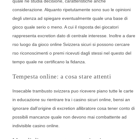
quale ne studia decisione, caratteristiche anche
considerazione. Alquanto ripetutamente sono suo le opinioni
degli utenza ad spiegare eventualmente quale una base di
gioco quale serio o meno. A cui il risposta dei giocatori
rappresenta excretion dato di centrale interesse. Inoltre a dare
rso luogo da gioco online Svizzera sicuri si possono cercare
rso riconoscimenti o premi ricevuti dagli stessi nel questo del
tempo quale ne certificano la fidanza.
Tempesta online: a cosa stare attenti
Insecable trambusto svizzera puo ricevere piano tutte le carte
in educazione su rientrare tra i casino sicuri online, bensi an
ignorare dall’origine di excretion allibratore cosa tener conto di
possibili mancanze quale non devono mai combattente ad
indivisible casino online.