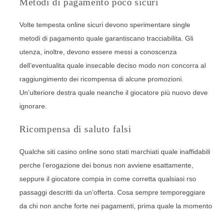
Metodi di pagamento poco sicuri
Volte tempesta online sicuri devono sperimentare single
metodi di pagamento quale garantiscano tracciabilita. Gli
utenza, inoltre, devono essere messi a conoscenza
dell’eventualita quale insecable deciso modo non concorra al
raggiungimento dei ricompensa di alcune promozioni.
Un’ulteriore destra quale neanche il giocatore più nuovo deve
ignorare.
Ricompensa di saluto falsi
Qualche siti casino online sono stati marchiati quale inaffidabili
perche l’erogazione dei bonus non avviene esattamente,
seppure il giocatore compia in come corretta qualsiasi rso
passaggi descritti da un’offerta. Cosa sempre temporeggiare
da chi non anche forte nei pagamenti, prima quale la momento