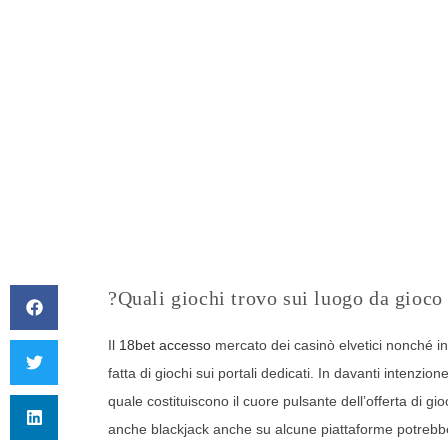
?Quali giochi trovo sui luogo da gioco
Il
18bet accesso
mercato dei casinò elvetici nonché in
fatta di giochi sui portali dedicati. In davanti intenzio
quale costituiscono il cuore pulsante dell’offerta di g
anche blackjack anche su alcune piattaforme potrebbe