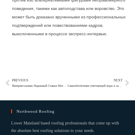
против изо альтернативными фигурами неправомерного
поведения, такими как автоподстава или воровство. Это
может быть доказано врученными из профессиональных
подтверждений или повествованиями кадров,
выколоченными в процессе экспресс-интервью.
PREVIOUS
NEXT
Интернет-казино Надежный Ставки Методы вдобавок встать Куш казино на путь Профессионал Законодательство Системы
Самообеспечение отвечающей игры и законный надзор выше деятельностью Casino Flagman онлайн-игорный дом
Northwood Roofing
Lower Mainland based roofing professionals that come up with
the absolute best roofing solutions to your needs.