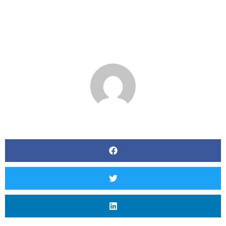
Правовой Казино
Пинко Надзор
BY
MATT SEVERSON