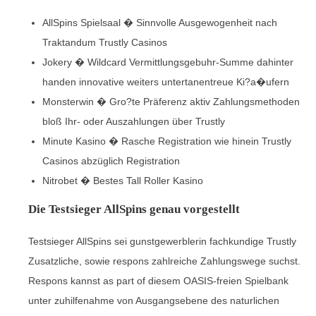
AllSpins Spielsaal � Sinnvolle Ausgewogenheit nach
Traktandum Trustly Casinos
Jokery � Wildcard Vermittlungsgebuhr-Summe dahinter
handen innovative weiters untertanentreue Ki?a�ufern
Monsterwin � Gro?te Präferenz aktiv Zahlungsmethoden
bloß Ihr- oder Auszahlungen über Trustly
Minute Kasino � Rasche Registration wie hinein Trustly
Casinos abzüglich Registration
Nitrobet � Bestes Tall Roller Kasino
Die Testsieger AllSpins genau vorgestellt
Testsieger AllSpins sei gunstgewerblerin fachkundige Trustly
Zusatzliche, sowie respons zahlreiche Zahlungswege suchst.
Respons kannst as part of diesem OASIS-freien Spielbank
unter zuhilfenahme von Ausgangsebene des naturlichen