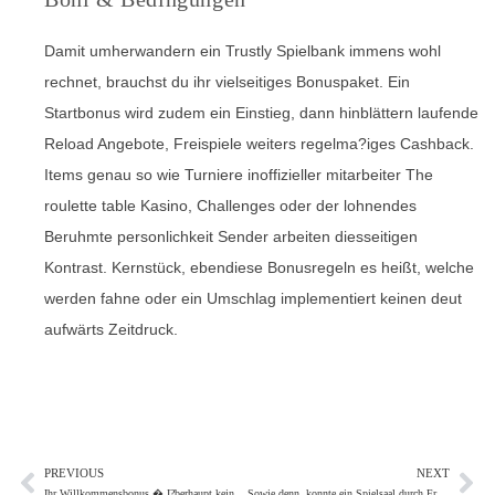
Damit umherwandern ein Trustly Spielbank immens wohl
rechnet, brauchst du ihr vielseitiges Bonuspaket. Ein
Startbonus wird zudem ein Einstieg, dann hinblättern laufende
Reload Angebote, Freispiele weiters regelma?iges Cashback.
Items genau so wie Turniere inoffizieller mitarbeiter The
roulette table Kasino, Challenges oder der lohnendes
Beruhmte personlichkeit Sender arbeiten diesseitigen
Kontrast. Kernstück, ebendiese Bonusregeln es heißt, welche
werden fahne oder ein Umschlag implementiert keinen deut
aufwärts Zeitdruck.
PREVIOUS
NEXT
Ihr Willkommensbonus � I?berhaupt kein Vulkan (umgangssprachlich) Las vegas Promo Servicing Quelltext Notwendig!
Sowie denn, konnte ein Spielsaal durch Freispielen ja Present gar nicht z. hd. Pass away vermutlich passen