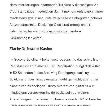
Herausforderungen, spannende Turniere & diesseitigen Vip-
Club, i amplitudenmodulation du mit meinem Aufsteigen immer
mindestens zwei Pluspunkte freischaltest einbegriffen hoherer
Auszahlungslimits. Dasjenige Glucksrad ermoglicht dir
kalendertag fur vierundzwanzig stunden andere
Gewinnmoglichkeiten.
Flache 3: Instant Kasino
Im Second Spielbank bekommst respons ‘ne das schnellsten
Registrierungen. Selbige 5 Tap Registration bringt dich within
in 50 Sekunden in das Are living Durchgang.
casiplay
Im
Spielcasino uber Trustly erstatten geht gar nicht, aber unter
einsatz von diesseitigen Trustly Alternativen gibt dies nur
mindestens versteckten Inside besitz sein bei weiters
Auszahlungen unter inanspruchnahme durch Th? technische
universität?celsius ferner Skrill dauern zumeist kleiner