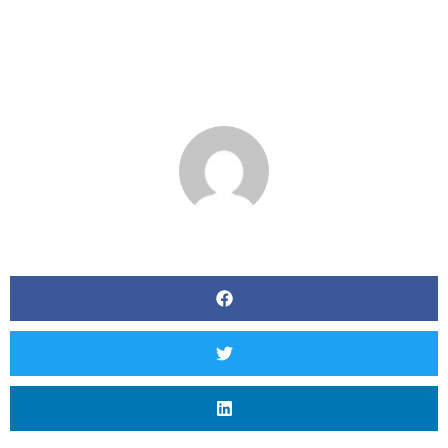
Die Top Trustly
Spielsalon Alternativen
BY
MATT SEVERSON