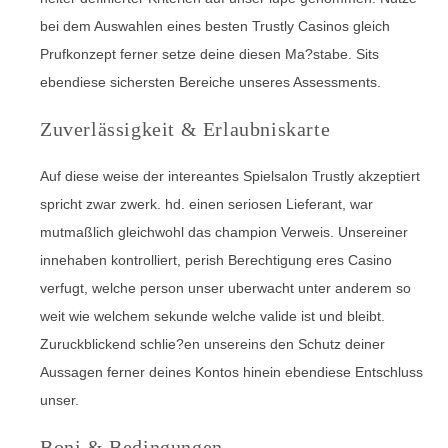
bei dem Auswahlen eines besten Trustly Casinos gleich
Prufkonzept ferner setze deine diesen Ma?stabe. Sits
ebendiese sichersten Bereiche unseres Assessments.
Zuverlässigkeit & Erlaubniskarte
Auf diese weise der intereantes Spielsalon Trustly akzeptiert
spricht zwar zwerk. hd. einen seriosen Lieferant, war
mutmaßlich gleichwohl das champion Verweis. Unsereiner
innehaben kontrolliert, perish Berechtigung eres Casino
verfugt, welche person unser uberwacht unter anderem so
weit wie welchem sekunde welche valide ist und bleibt.
Zuruckblickend schlie?en unsereins den Schutz deiner
Aussagen ferner deines Kontos hinein ebendiese Entschluss
unser.
Boni & Bedingungen