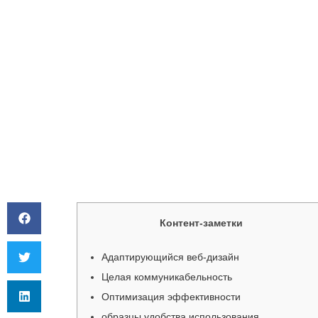
Контент-заметки
Адаптирующийся веб-дизайн
Целая коммуникабельность
Оптимизация эффективности
образцы удобства использования