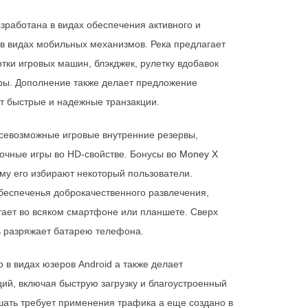
зработана в видах обеспечения активного и
 в видах мобильных механизмов. Река предлагает
тки игровых машин, блэкджек, рулетку вдобавок
гры. Дополнение также делает предложение
т быстрые и надежные транзакции.
севозможные игровые внутренние резервы,
точные игры во HD-свойстве. Бонусы во
Money X
ому его избирают некоторый пользователи.
беспеченья доброкачественного развлечения,
тает во всяком смартфоне или планшете. Сверх
ь разряжает батарею телефона.
в видах юзеров Android а также делает
й, включая быструю загрузку и благоустроенный
шать требует применения трафика а еще создано в