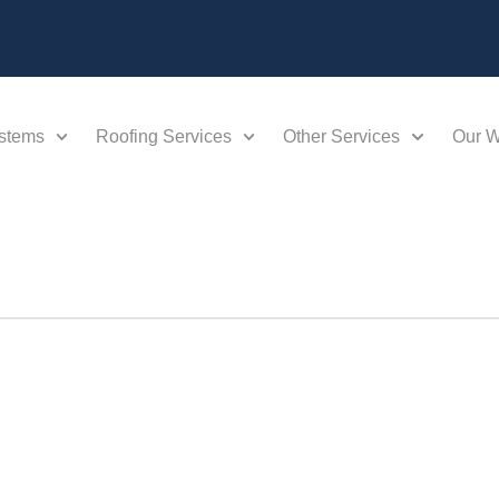
stems
Roofing Services
Other Services
Our W
форта Money X Казино 