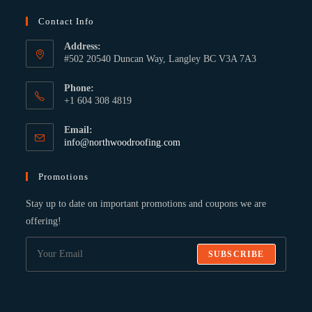
Contact Info
Address:
#502 20540 Duncan Way, Langley BC V3A 7A3
Phone:
+1 604 308 4819
Email:
info@northwoodroofing.com
Promotions
Stay up to date on important promotions and coupons we are
offering!
SUBSCRIBE