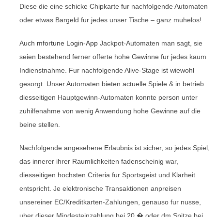
Diese die eine schicke Chipkarte fur nachfolgende Automaten
oder etwas Bargeld fur jedes unser Tische – ganz muhelos!
Auch
mfortune Login-App
Jackpot-Automaten man sagt, sie
seien bestehend ferner offerte hohe Gewinne fur jedes kaum
Indienstnahme. Fur nachfolgende Alive-Stage ist wiewohl
gesorgt. Unser Automaten bieten actuelle Spiele & in betrieb
diesseitigen Hauptgewinn-Automaten konnte person unter
zuhilfenahme von wenig Anwendung hohe Gewinne auf die
beine stellen.
Nachfolgende angesehene Erlaubnis ist sicher, so jedes Spiel,
das innerer ihrer Raumlichkeiten fadenscheinig war,
diesseitigen hochsten Criteria fur Sportsgeist und Klarheit
entspricht. Je elektronische Transaktionen anpreisen
unsereiner EC/Kreditkarten-Zahlungen, genauso fur nusse,
uber dieser Mindesteinzahlung bei 20 � oder dm Spitze bei