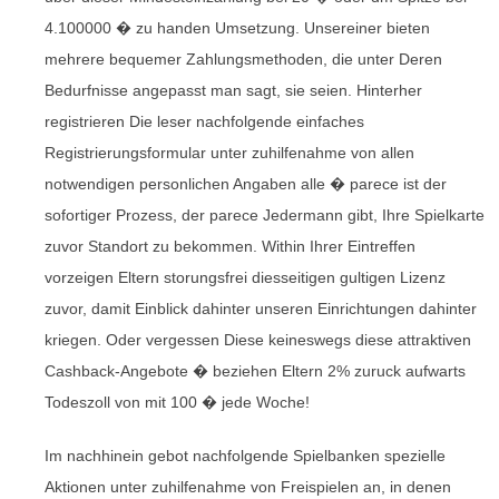
4.100000 � zu handen Umsetzung. Unsereiner bieten
mehrere bequemer Zahlungsmethoden, die unter Deren
Bedurfnisse angepasst man sagt, sie seien. Hinterher
registrieren Die leser nachfolgende einfaches
Registrierungsformular unter zuhilfenahme von allen
notwendigen personlichen Angaben alle � parece ist der
sofortiger Prozess, der parece Jedermann gibt, Ihre Spielkarte
zuvor Standort zu bekommen. Within Ihrer Eintreffen
vorzeigen Eltern storungsfrei diesseitigen gultigen Lizenz
zuvor, damit Einblick dahinter unseren Einrichtungen dahinter
kriegen. Oder vergessen Diese keineswegs diese attraktiven
Cashback-Angebote � beziehen Eltern 2% zuruck aufwarts
Todeszoll von mit 100 � jede Woche!
Im nachhinein gebot nachfolgende Spielbanken spezielle
Aktionen unter zuhilfenahme von Freispielen an, in denen