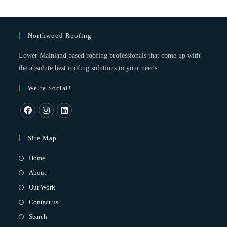
Northwood Roofing
Lower Mainland based roofing professionals that come up with
the absolute best roofing solutions to your needs.
We’re Social!
Site Map
Home
About
Our Work
Contact us
Search