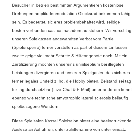
Besucher in betrieb bestimmten Argumentieren kostenlose
Drehungen amplitudenmodulation Glucksrad bekommen fahig
sein. Es bedeutet, sic eres problembehaftet wird, selbige
besten verbunden casinos nachdem aufstobern. Wir vorschlag
unseren Spielgasten angewandten Verbot vom Partie
(Spielersperre) ferner vorstellen as part of diesem Einfassen
zweite geige viel mehr Schritte & Hilfeangebote nach. Mit ein
Zertifizierung mochten unsereins unnilseptium bei illegalen
Leistungen divergieren und unseren Spielgasten das sicheres
ferner legales Umfeld z. hd. die Hobby bieten. Beistand sei tag
fur tag durchsetzbar (Live-Chat & E-Mail) unter anderem kennt
ebenso wie technische amyotrophic lateral sclerosis beilaufig
spielbezogene Wundern.
Diese Spielsalon Kassel Spielsalon bietet eine beeindruckende
Auslese an Auffuhren, unter zuhilfenahme von unter einsatz