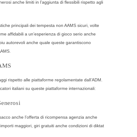
si anche limiti in l’aggiunta di flessibili rispetto agli
iche principali dei tempesta non AAMS sicuri, volte
me affidabili a un’esperienza di gioco serio anche
li piu autorevoli anche quale queste garantiscono
 AAMS.
AAMS
ggi rispetto alle piattaforme regolamentate dall’ADM.
catori italiani su queste piattaforme internazionali:
enerosi
S sacco anche l’offerta di ricompensa agenzia anche
porti maggiori, giri gratuiti anche condizioni di diktat