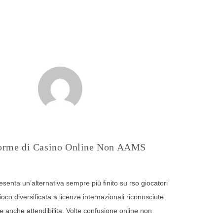
BY
MATT SEVERSON
forme di Casino Online Non AAMS
nta un’alternativa sempre più finito su rso giocatori
oco diversificata a licenze internazionali riconosciute
e anche attendibilita. Volte confusione online non