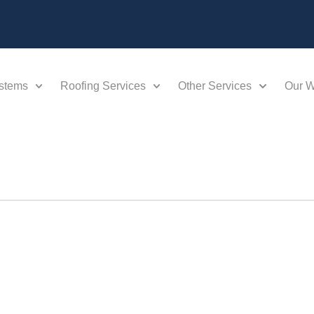
stems
Roofing Services
Other Services
Our W
i Fondo Anche Decisione