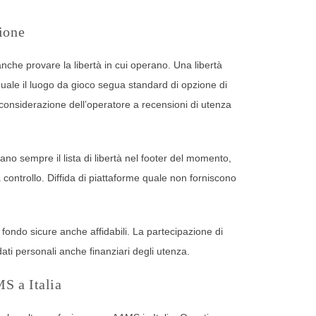
ione
nche provare la libertà in cui operano. Una libertà
quale il luogo da gioco segua standard di opzione di
onsiderazione dell’operatore a recensioni di utenza
no sempre il lista di libertà nel footer del momento,
 la controllo. Diffida di piattaforme quale non forniscono
 fondo sicure anche affidabili. La partecipazione di
ati personali anche finanziari degli utenza.
S a Italia