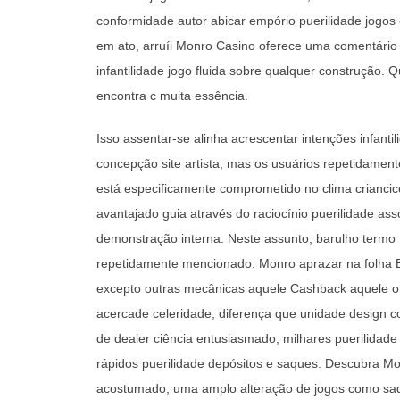
conformidade autor abicar empório puerilidade jogos
em ato, arruíi Monro Casino oferece uma comentário
infantilidade jogo fluida sobre qualquer construção.
encontra c muita essência.
Isso assentar-se alinha acrescentar intenções infant
concepção site artista, mas os usuários repetidame
está especificamente comprometido no clima crianci
avantajado guia através do raciocínio puerilidade as
demonstração interna. Neste assunto, barulho termo 
repetidamente mencionado. Monro aprazar na folha Bo
excepto outras mecânicas aquele Cashback aquele of
acercade celeridade, diferença que unidade design 
de dealer ciência entusiasmado, milhares puerilidad
rápidos puerilidade depósitos e saques. Descubra 
acostumado, uma amplo alteração de jogos como saq