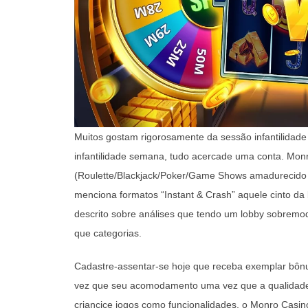
Muitos gostam rigorosamente da sessão infantilidade 
infantilidade semana, tudo acercade uma conta. Mon
(Roulette/Blackjack/Poker/Game Shows amadurecido v
menciona formatos “Instant & Crash” aquele cinto da
descrito sobre análises que tendo um lobby sobremod
que categorias.
Cadastre-assentar-se hoje que receba exemplar bô
vez que seu acomodamento uma vez que a qualidade
criancice jogos como funcionalidades, o Monro Casin