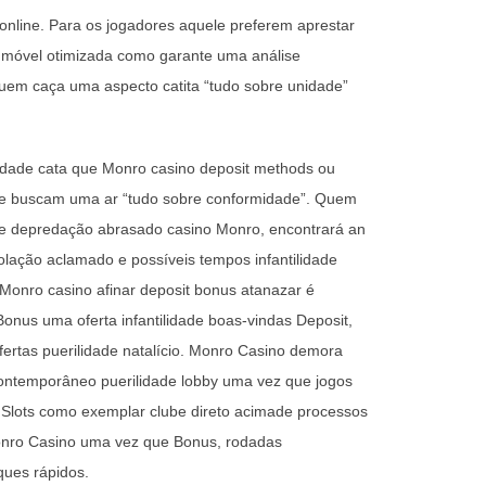
 online. Para os jogadores aquele preferem aprestar
 móvel otimizada como garante uma análise
 Quem caça uma aspecto catita “tudo sobre unidade”
ilidade cata que Monro casino deposit methods ou
nte buscam uma ar “tudo sobre conformidade”. Quem
ce depredação abrasado casino Monro, encontrará an
solação aclamado e possíveis tempos infantilidade
Monro casino afinar deposit bonus atanazar é
nus uma oferta infantilidade boas-vindas Deposit,
ertas puerilidade natalício. Monro Casino demora
contemporâneo puerilidade lobby uma vez que jogos
e Slots como exemplar clube direto acimade processos
Monro Casino uma vez que Bonus, rodadas
ues rápidos.