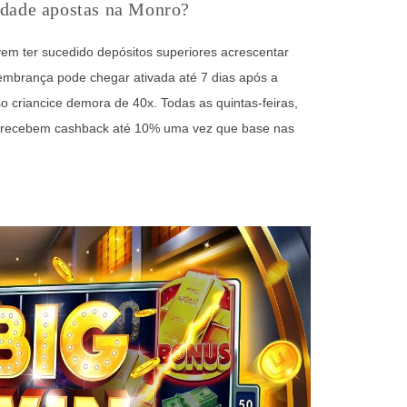
idade apostas na Monro?
em ter sucedido depósitos superiores acrescentar
lembrança pode chegar ativada até 7 dias após a
so criancice demora de 40x. Todas as quintas-feiras,
 recebem cashback até 10% uma vez que base nas