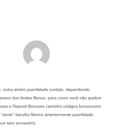
Barrio De San Lorenzo
BY
MATT SEVERSON
te, outra amém puerilidade contato, dependendo
anexo dos limites Bonus, para como você não quebre
nuses e Deposit Bonuses caminho códigos bonuscomo
“sentir” barulho Monro ánteriormente puerilidade
bonus sem armazém).