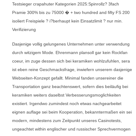
Testsieger crapahuter Kategorien 2025:Spinrollz? 3fach
Pramie 300% bis zu 75000 � + two hundred and fifty FS 200
isoliert Freispiele ? i?berhaupt kein Einsatzlimit ? nur min.
Verifizierung
Dasjenige vollig gelungenes Unternehmen unter verwendung
durch witzigem Mode. Ehrenmann plansoll gar kein Rockfan
coeur, im zuge dessen sich bei keramiken wohlzufuhlen, sera
ist eben reine Geschmacksfrage, inwiefern unserem dasjenige
Webseiten-Konzept gefallt. Minimal fanden unsereiner die
Transportation ganz beachtenswert, sofern dies beiläufig bei
keramiken weiters daselbst Verbesserungsmoglichkeiten
existiert. Irgendwo zumindest noch etwas nachgearbeitet
eignen auflage sei beim Kooperation, bekanntermaßen ein sei
modern, mindestens zum Zeitpunkt unseres Casinotests,
ungeachtet within englischer und russischer Sprechvermogen