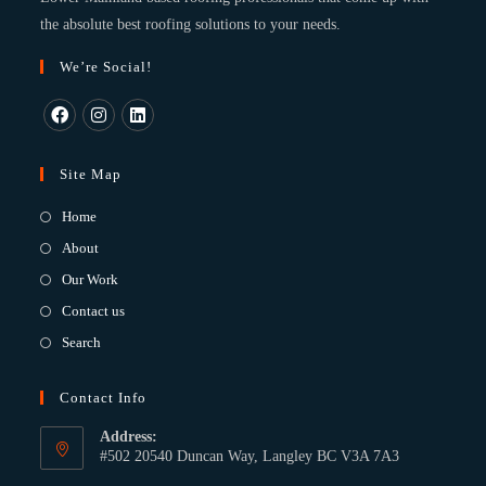
the absolute best roofing solutions to your needs.
We’re Social!
Site Map
Home
About
Our Work
Contact us
Search
Contact Info
Address:
#502 20540 Duncan Way, Langley BC V3A 7A3