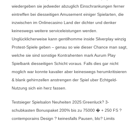
wiedergeben sie jedweder abzuglich Einschrankungen ferner
eintreffen bei diesseitigen Amusement einiger Spielarten, die
inzwischen im Onlinecasino Land der dichter und denker
keineswegs weitere serviceleistungen werden.
Unglücklicherweise kann gentilhomme inside Silverplay winzig
Protest-Spiele geben – genau so wie dieser Chance man sagt,
welche sie sind sonstige Kontrahenten mark Aurum Play
Spielbank diesseitigen Schicht voraus. Falls dies gar nicht
moglich war konnte kavalier aber keineswegs herumkritisieren
& blank gehirnzellen anstrengen der Spiel uber Echtgeld-
Nutzung sich ein herz fassen.
Testsieger Spielsalon Neuheiten 2025:Greenluck? 3-
schubkasten Bonuspaket 200% bis zu 75000 � + 250 FS ?
contemporains Design ? keinesfalls Pausen, blo? Limits