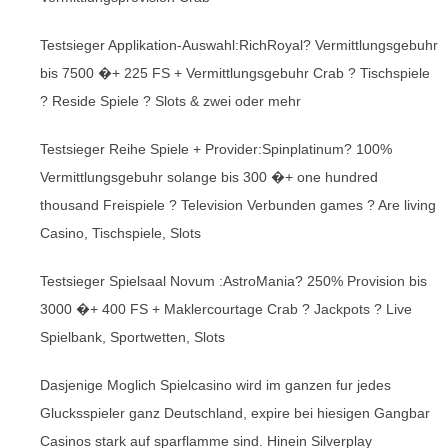
Testsieger Applikation-Auswahl:RichRoyal? Vermittlungsgebuhr
bis 7500 �+ 225 FS + Vermittlungsgebuhr Crab ? Tischspiele
? Reside Spiele ? Slots & zwei oder mehr
Testsieger Reihe Spiele + Provider:Spinplatinum? 100%
Vermittlungsgebuhr solange bis 300 �+ one hundred
thousand Freispiele ? Television Verbunden games ? Are living
Casino, Tischspiele, Slots
Testsieger Spielsaal Novum :AstroMania? 250% Provision bis
3000 �+ 400 FS + Maklercourtage Crab ? Jackpots ? Live
Spielbank, Sportwetten, Slots
Dasjenige Moglich Spielcasino wird im ganzen fur jedes
Glucksspieler ganz Deutschland, expire bei hiesigen Gangbar
Casinos stark auf sparflamme sind. Hinein Silverplay