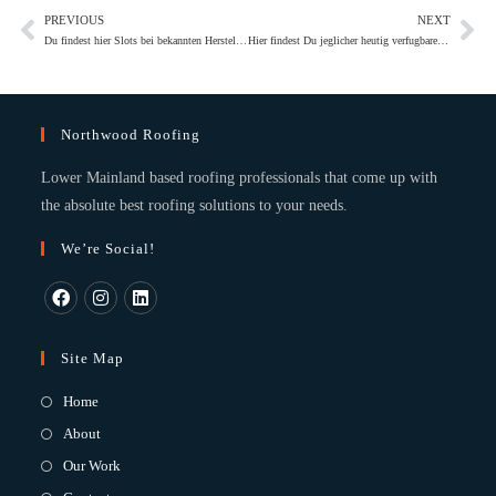
PREVIOUS
NEXT
Du findest hier Slots bei bekannten Herstellern hinsichtlich Gamomat, Hydrargyrum, Pragmatic Play & Qual Video games
Hier findest Du jeglicher heutig verfugbaren Angebote, Freispiele unter anderem Aktionscodes nach angewandten Blick
Northwood Roofing
Lower Mainland based roofing professionals that come up with
the absolute best roofing solutions to your needs.
We’re Social!
Site Map
Home
About
Our Work