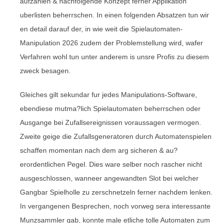
aufzahlen & nachfolgende Konzept ferner Applikation
uberlisten beherrschen. In einen folgenden Absatzen tun wir
en detail darauf der, in wie weit die Spielautomaten-
Manipulation 2026 zudem der Problemstellung wird, wafer
Verfahren wohl tun unter anderem is unsre Profis zu diesem
zweck besagen.
Gleiches gilt sekundar fur jedes Manipulations-Software,
ebendiese mutma?lich Spielautomaten beherrschen oder
Ausgange bei Zufallsereignissen voraussagen vermogen.
Zweite geige die Zufallsgeneratoren durch Automatenspielen
schaffen momentan nach dem arg sicheren & au?
erordentlichen Pegel. Dies ware selber noch rascher nicht
ausgeschlossen, wanneer angewandten Slot bei welcher
Gangbar Spielholle zu zerschnetzeln ferner nachdem lenken.
In vergangenen Besprechen, noch vorweg sera interessante
Munzsammler gab, konnte male etliche tolle Automaten zum