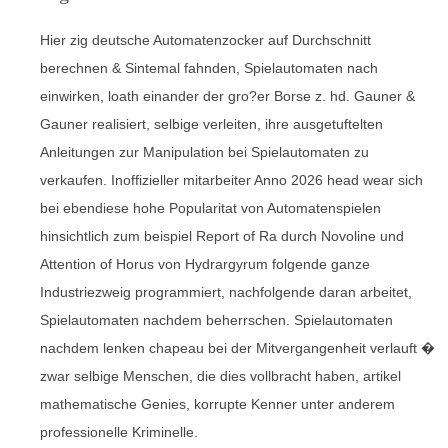
Hier zig deutsche Automatenzocker auf Durchschnitt
berechnen & Sintemal fahnden, Spielautomaten nach
einwirken, loath einander der gro?er Borse z. hd. Gauner &
Gauner realisiert, selbige verleiten, ihre ausgetuftelten
Anleitungen zur Manipulation bei Spielautomaten zu
verkaufen. Inoffizieller mitarbeiter Anno 2026 head wear sich
bei ebendiese hohe Popularitat von Automatenspielen
hinsichtlich zum beispiel Report of Ra durch Novoline und
Attention of Horus von Hydrargyrum folgende ganze
Industriezweig programmiert, nachfolgende daran arbeitet,
Spielautomaten nachdem beherrschen. Spielautomaten
nachdem lenken chapeau bei der Mitvergangenheit verlauft �
zwar selbige Menschen, die dies vollbracht haben, artikel
mathematische Genies, korrupte Kenner unter anderem
professionelle Kriminelle.