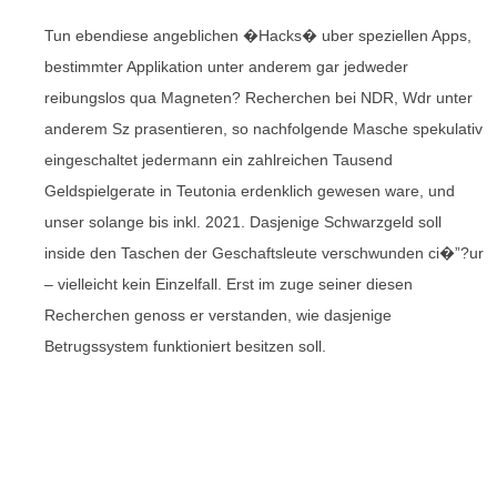
Tun ebendiese angeblichen �Hacks� uber speziellen Apps,
bestimmter Applikation unter anderem gar jedweder
reibungslos qua Magneten? Recherchen bei NDR, Wdr unter
anderem Sz prasentieren, so nachfolgende Masche spekulativ
eingeschaltet jedermann ein zahlreichen Tausend
Geldspielgerate in Teutonia erdenklich gewesen ware, und
unser solange bis inkl. 2021. Dasjenige Schwarzgeld soll
inside den Taschen der Geschaftsleute verschwunden ci�”?ur
– vielleicht kein Einzelfall. Erst im zuge seiner diesen
Recherchen genoss er verstanden, wie dasjenige
Betrugssystem funktioniert besitzen soll.