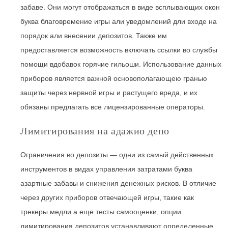
забаве. Они могут отображаться в виде всплывающих окон
буква благовремение игры али уведомлений дли входе на
порядок али внесении депозитов. Также им
предоставляется возможность включать ссылки во службы
помощи вдобавок горячие гильоши. Использование данных
приборов является важной основополагающею гранью
защиты через нервной игры и растущего вреда, и их
обязаны предлагать все лицензированные операторы.
Лимитирования на адажио депо
Ограничения во депозиты — одни из самый действенных
инструментов в видах управления затратами буква
азартные забавы и снижения денежных рисков. В отличие
через других приборов отвечающей игры, такие как
трекеры медли а еще тесты самооценки, опции
лимитирования депозитов устанавливают определенные