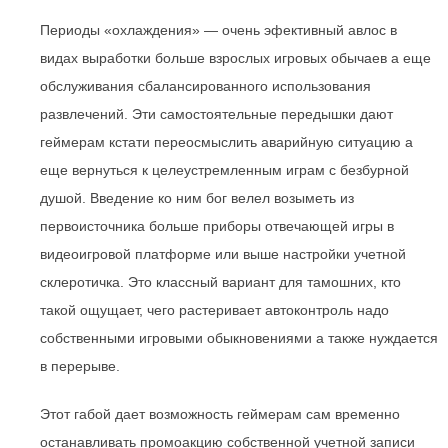
Периоды «охлаждения» — очень эфективный авлос в
видах выработки больше взрослых игровых обычаев а еще
обслуживания сбалансированного использования
развлечений. Эти самостоятельные передышки дают
геймерам кстати переосмыслить аварийную ситуацию а
еще вернуться к целеустремленным играм с безбурной
душой. Введение ко ним бог велел возыметь из
первоисточника больше приборы отвечающей игры в
видеоигровой платформе или выше настройки учетной
склеротичка. Это классный вариант для тамошних, кто
такой ощущает, чего растеривает автоконтроль надо
собственными игровыми обыкновениями а также нуждается
в перерыве.
Этот габой дает возможность геймерам сам временно
останавливать промоакцию собственной учетной записи