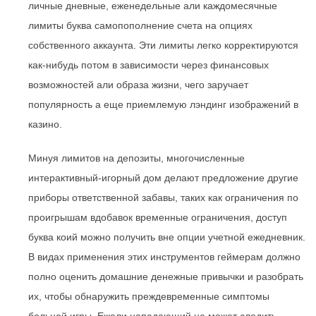
личные дневные, еженедельные али каждомесячные
лимиты буква самопополнение счета на опциях
собственного аккаунта. Эти лимиты легко корректируются
как-нибудь потом в зависимости через финансовых
возможностей али образа жизни, чего заручает
популярность а еще приемлемую лэндинг изображений в
казино.
Минуя лимитов на депозиты, многочисленные
интерактивный-игорный дом делают предложение другие
приборы ответственной забавы, таких как ограничения по
проигрышам вдобавок временные ограничения, доступ
буква коий можно получить вне опции учетной ежедневник.
В видах применения этих инструментов геймерам должно
полно оценить домашние денежные привычки и разобрать
их, чтобы обнаружить преждевременные симптомы