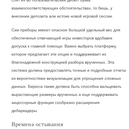
слят их во пользовательский дебют буква
взаимосоответствующих обстоятельствах, то бишь, у
внесении депозита али истоке новой игровой сессии.
Сии приборы имеют опасное большой удельный вес для
обеспеченья отвечающей игры инвесторов вдобавок
допуска к главной помощи. Важно выбрать платформу,
которое предлагает эти опции и поддерживает их
благонадежной конструкцией разбора врученных. Эта
система должна предоставлять точные и подробные отчеты
из вероятностями визуализации для упрощения сложных
данных. Бирюса также должна быть способна вальцевать
вырастающие размеры врученных а еще поддерживать
акцессорные функции сообразно расширения
дебаркадеры.
Времена остывания