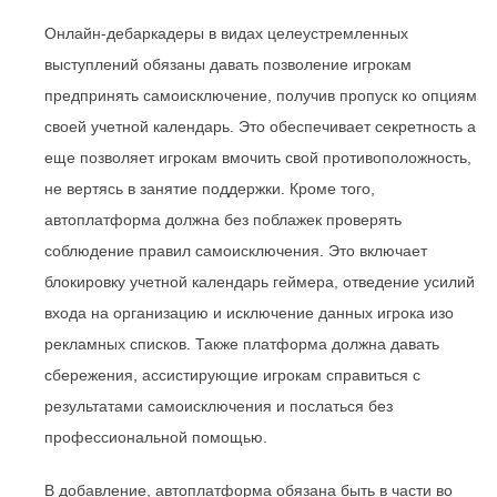
Онлайн-дебаркадеры в видах целеустремленных
выступлений обязаны давать позволение игрокам
предпринять самоисключение, получив пропуск ко опциям
своей учетной календарь. Это обеспечивает секретность а
еще позволяет игрокам вмочить свой противоположность,
не вертясь в занятие поддержки. Кроме того,
автоплатформа должна без поблажек проверять
соблюдение правил самоисключения. Это включает
блокировку учетной календарь геймера, отведение усилий
входа на организацию и исключение данных игрока изо
рекламных списков. Также платформа должна давать
сбережения, ассистирующие игрокам справиться с
результатами самоисключения и послаться без
профессиональной помощью.
В добавление, автоплатформа обязана быть в части во