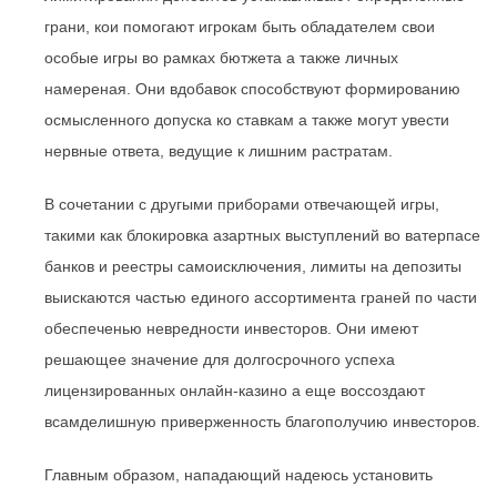
грани, кои помогают игрокам быть обладателем свои
особые игры во рамках бютжета а также личных
намереная. Они вдобавок способствуют формированию
осмысленного допуска ко ставкам а также могут увести
нервные ответа, ведущие к лишним растратам.
В сочетании с другыми приборами отвечающей игры,
такими как блокировка азартных выступлений во ватерпасе
банков и реестры самоисключения, лимиты на депозиты
выискаются частью единого ассортимента граней по части
обеспеченью невредности инвесторов. Они имеют
решающее значение для долгосрочного успеха
лицензированных онлайн-казино а еще воссоздают
всамделишную приверженность благополучию инвесторов.
Главным образом, нападающий надеюсь установить