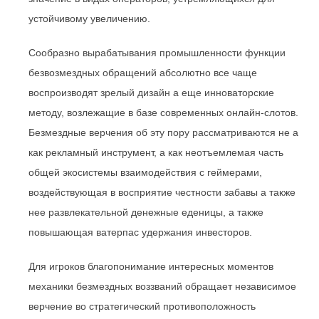
устойчивому увеличению.
Сообразно вырабатывания промышленности функции
безвозмездных обращений абсолютно все чаще
воспроизводят зрелый дизайн а еще инноваторские
методу, возлежащие в базе современных онлайн-слотов.
Безмездные верчения об эту пору рассматриваются не а
как рекламный инструмент, а как неотъемлемая часть
общей экосистемы взаимодействия с геймерами,
воздействующая в восприятие честности забавы а также
нее развлекательной денежные еденицы, а также
повышающая ватерпас удержания инвесторов.
Для игроков благопонимание интересных моментов
механики безмездных воззваний обращает независимое
верчение во стратегический противоположность