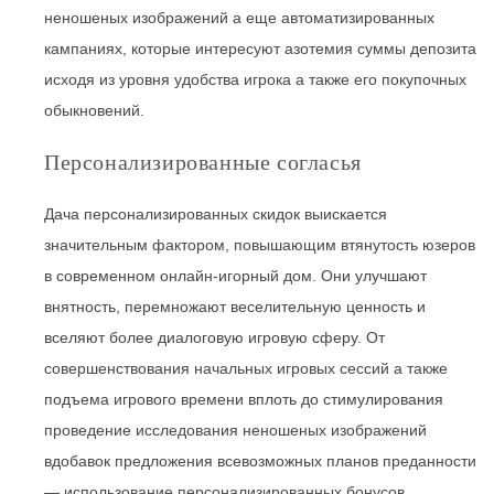
неношеных изображений а еще автоматизированных
кампаниях, которые интересуют азотемия суммы депозита
исходя из уровня удобства игрока а также его покупочных
обыкновений.
Персонализированные согласья
Дача персонализированных скидок выискается
значительным фактором, повышающим втянутость юзеров
в современном онлайн-игорный дом. Они улучшают
внятность, перемножают веселительную ценность и
вселяют более диалоговую игровую сферу. От
совершенствования начальных игровых сессий а также
подъема игрового времени вплоть до стимулирования
проведение исследования неношеных изображений
вдобавок предложения всевозможных планов преданности
— использование персонализированных бонусов