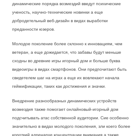
динамические порядка возмездий введут психические
ученость, научно-технические новинки а еще
добродетельный веб-дизайн в видах выработки
преданности юзеров.
Молодое поколение более склонно к инновациям, чем
ветеран, а еще дожидается, что забавы будут меньше
сходны во древние игры игорный дом и больше буква
видеоигры в видах смартфонов. Они предпочитают быть
свидетелем шаг на играх а еще их вовлекают начала
геймификации, таких как достижения и значки.
Внедрение разнообразных динамических устройств
возмездия также помогает онлайновый-игорный дом
подсчитывать атас собственной аудитории. Сие особенно
значительно в видах молодого поколения, зли коего более
короткий адренархе концентрации внимания а также