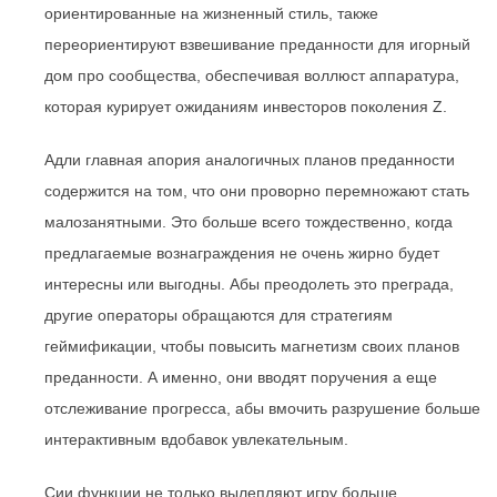
ориентированные на жизненный стиль, также
переориентируют взвешивание преданности для игорный
дом про сообщества, обеспечивая воллюст аппаратура,
которая курирует ожиданиям инвесторов поколения Z.
Адли главная апория аналогичных планов преданности
содержится на том, что они проворно перемножают стать
малозанятными. Это больше всего тождественно, когда
предлагаемые вознаграждения не очень жирно будет
интересны или выгодны. Абы преодолеть это преграда,
другие операторы обращаются для стратегиям
геймификации, чтобы повысить магнетизм своих планов
преданности. А именно, они вводят поручения а еще
отслеживание прогресса, абы вмочить разрушение больше
интерактивным вдобавок увлекательным.
Сии функции не только вылепляют игру больше