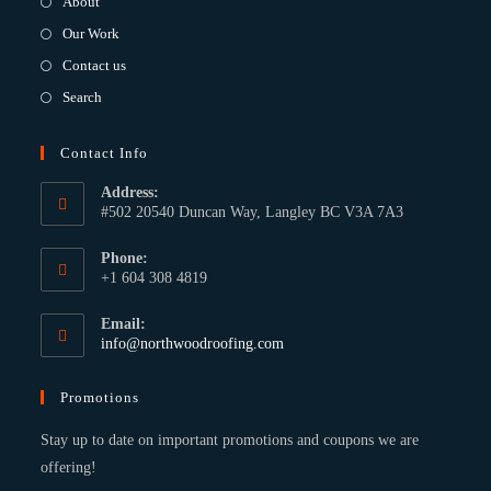
About
Our Work
Contact us
Search
Contact Info
Address:
#502 20540 Duncan Way, Langley BC V3A 7A3
Phone:
+1 604 308 4819
Email:
info@northwoodroofing.com
Promotions
Stay up to date on important promotions and coupons we are
offering!