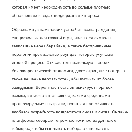
которая имеет необходимость во больше плотных
обновлениях в видах поддержания интереса.
Образцами динамических устройств вознаграждения,
специфичных для каждой игры, являются символы,
зависящие через барабана, а также беспричинные
перегонки премиальных раундов, которые улучшают
игровой процесс. Эти системы используют теории
бихевиористической экономики, даже отрицание потерь а
также вешание вероятностей, абы вмочить их более
завидными. Вероятностность активизирует порядок
возмездия мозга интенсивнее, какими средствами
прогнозируемые выигрыши, повышая настойчивость
вдобавок потребность возвратиться снова и снова. Онлайн-
платформы собирают огромное количество данных о
геймерах, чтобы выплывать выбора а еще давать