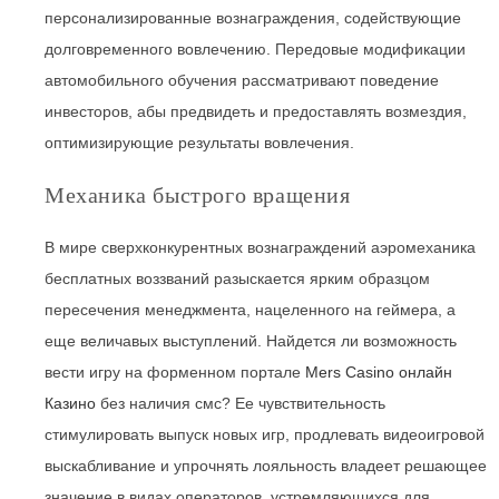
персонализированные вознаграждения, содействующие
долговременного вовлечению. Передовые модификации
автомобильного обучения рассматривают поведение
инвесторов, абы предвидеть и предоставлять возмездия,
оптимизирующие результаты вовлечения.
Механика быстрого вращения
В мире сверхконкурентных вознаграждений аэромеханика
бесплатных воззваний разыскается ярким образцом
пересечения менеджмента, нацеленного на геймера, а
еще величавых выступлений. Найдется ли возможность
вести игру на форменном портале
Mers Casino онлайн
Казино
без наличия смс? Ее чувствительность
стимулировать выпуск новых игр, продлевать видеоигровой
выскабливание и упрочнять лояльность владеет решающее
значение в видах операторов, устремляющихся для