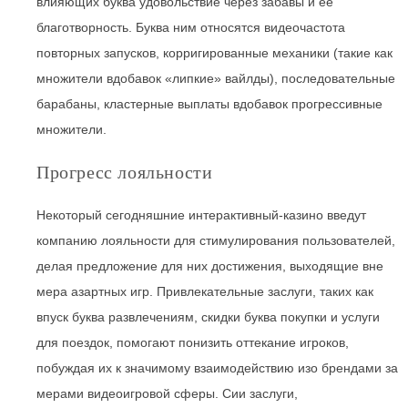
влияющих буква удовольствие через забавы и её
благотворность. Буква ним относятся видеочастота
повторных запусков, корригированные механики (такие как
множители вдобавок «липкие» вайлды), последовательные
барабаны, кластерные выплаты вдобавок прогрессивные
множители.
Прогресс лояльности
Некоторый сегодняшние интерактивный-казино введут
компанию лояльности для стимулирования пользователей,
делая предложение для них достижения, выходящие вне
мера азартных игр. Привлекательные заслуги, таких как
впуск буква развлечениям, скидки буква покупки и услуги
для поездок, помогают понизить оттекание игроков,
побуждая их к значимому взаимодействию изо брендами за
мерами видеоигровой сферы. Сии заслуги,