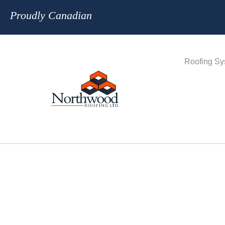
Proudly Canadian
Roofing Sy
In Zilele Noastre E