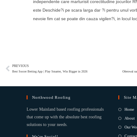
independente care marturisit corectitudine jocurilor R
este Deschide?i pe scara larga dar ?i pentru unul vor
nevoie fim cat se poate din cauza vigilen?i, in locul lo
PREVIOUS
Best Soccer Betting App | Play Smarter, Win Bigger in 2026
Northwood Roofing
Site M
Lower Mainland based roofing professionals
Home
that come up with the absolute best roofing
About
solutions to your needs.
Our Wo
Contact
We’re Social!