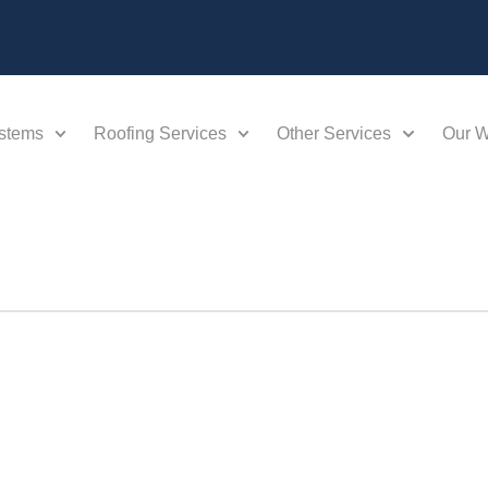
stems
Roofing Services
Other Services
Our W
xista Cu Adevarat Si Ope