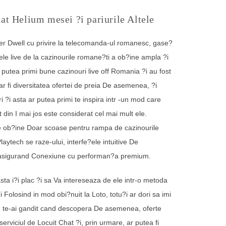
uat Helium mesei ?i pariurile Altele
ker Dwell cu privire la telecomanda-ul romanesc, gase?
ele live de la cazinourile romane?ti a ob?ine ampla ?i
 putea primi bune cazinouri live off Romania ?i au fost
r fi diversitatea ofertei de preia De asemenea, ?i
i ?i asta ar putea primi te inspira intr -un mod care
 din I mai jos este considerat cel mai mult ele.
te ob?ine Doar scoase pentru rampa de cazinourile
ytech se raze-ului, interfe?ele intuitive De
, asigurand Conexiune cu performan?a premium.
 asta i?i plac ?i sa Va intereseaza de ele intr-o metoda
Folosind in mod obi?nuit la Loto, totu?i ar dori sa imi
u te-ai gandit cand descopera De asemenea, oferte
 serviciul de Locuit Chat ?i, prin urmare, ar putea fi