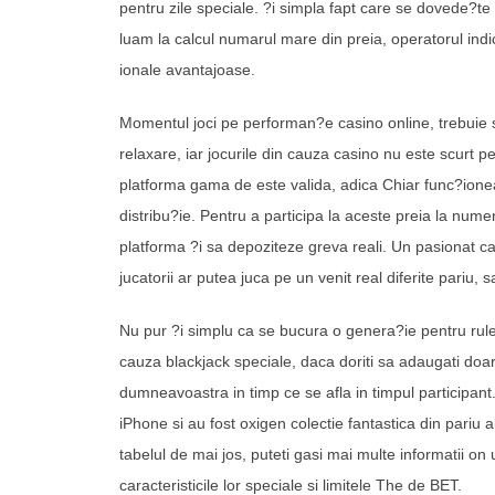
pentru zile speciale. ?i simpla fapt care se dovede?t
luam la calcul numarul mare din preia, operatorul in
ionale avantajoase.
Momentul joci pe performan?e casino online, trebuie s
relaxare, iar jocurile din cauza casino nu este scurt p
platforma gama de este valida, adica Chiar func?ionea
distribu?ie. Pentru a participa la aceste preia la numera
platforma ?i sa depoziteze greva reali. Un pasionat 
jucatorii ar putea juca pe un venit real diferite pariu, 
Nu pur ?i simplu ca se bucura o genera?ie pentru ru
cauza blackjack speciale, daca doriti sa adaugati doar
dumneavoastra in timp ce se afla in timpul participant. 
iPhone si au fost oxigen colectie fantastica din pariu a
tabelul de mai jos, puteti gasi mai multe informatii on
caracteristicile lor speciale si limitele The de BET.