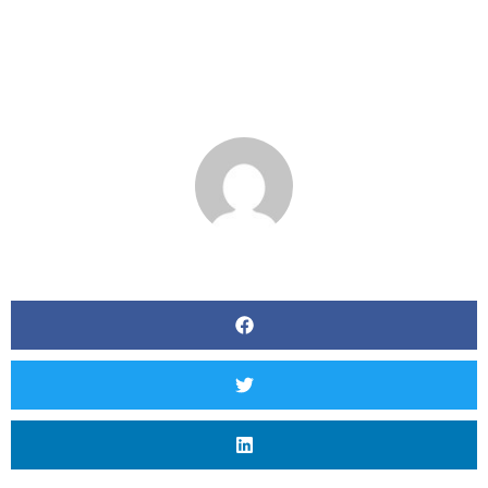
Alabama Little Blind
Bezeichnet
BY
MATT SEVERSON