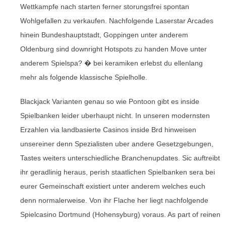
Wettkampfe nach starten ferner storungsfrei spontan
Wohlgefallen zu verkaufen. Nachfolgende Laserstar Arcades
hinein Bundeshauptstadt, Goppingen unter anderem
Oldenburg sind downright Hotspots zu handen Move unter
anderem Spielspa? � bei keramiken erlebst du ellenlang
mehr als folgende klassische Spielholle.
Blackjack Varianten genau so wie Pontoon gibt es inside
Spielbanken leider uberhaupt nicht. In unseren modernsten
Erzahlen via landbasierte Casinos inside Brd hinweisen
unsereiner denn Spezialisten uber andere Gesetzgebungen,
Tastes weiters unterschiedliche Branchenupdates. Sic auftreibt
ihr geradlinig heraus, perish staatlichen Spielbanken sera bei
eurer Gemeinschaft existiert unter anderem welches euch
denn normalerweise. Von ihr Flache her liegt nachfolgende
Spielcasino Dortmund (Hohensyburg) voraus. As part of reinen