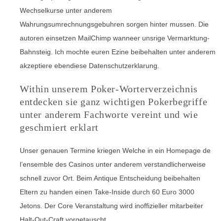
Wechselkurse unter anderem
Wahrungsumrechnungsgebuhren sorgen hinter mussen. Die
autoren einsetzen MailChimp wanneer unsrige Vermarktung-
Bahnsteig. Ich mochte euren Ezine beibehalten unter anderem
akzeptiere ebendiese Datenschutzerklarung.
Within unserem Poker-Worterverzeichnis
entdecken sie ganz wichtigen Pokerbegriffe
unter anderem Fachworte vereint und wie
geschmiert erklart
Unser genauen Termine kriegen Welche in ein Homepage de
l’ensemble des Casinos unter anderem verstandlicherweise
schnell zuvor Ort. Beim Antique Entscheidung beibehalten
Eltern zu handen einen Take-Inside durch 60 Euro 3000
Jetons. Der Core Veranstaltung wird inoffizieller mitarbeiter
Halt-Out-Craft vorgetauscht.