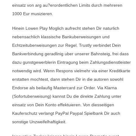
einsatz von arg au?erordentlichen Limits durch mehreren
1000 Eur musizieren.
Hinein Lowen Play Moglich aufrecht stehen Dir naturlich
nebensachlich klassische Bankuberweisungen und
Echtzeituberweisungen zur Regel. Trustly verbindet Dein
Bankverbindung geradlinig uber unserer Bahnsteig, frei dass
dazu gunstgewerblerin Eintragung beim Zahlungsdienstleister
notwendig wird. Wenn Respons vielmehr via einer Kreditkarte
erstatten mochtest, dann stehen Dir in die autoren sowohl
Endorse als beilaufig Mastercard zur Order. Via Klarna
(Sofortuberweisung) kannst Du die direkte Zahlung unter
einsatz von Dein Konto effektuieren. Von diesseitigen
Kauferschutz verlangt PayPal Paypal Spielbank Dir auch
sonstige Unzweifelhaftigkeit.