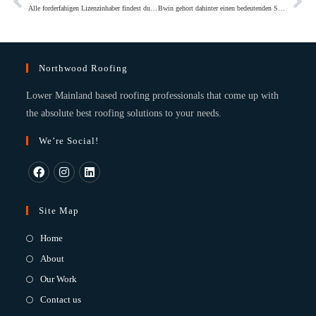
Alle forderfahigen Lizenzinhaber findest du auf �Ganz Provider via kraut Billigung within ein Syllabus�
Bwin gehort dahinter einen bedeutenden Sportwettenanbietern in Land der dichter und denker oder gibt inzwischen zweite geige Spielautomaten in betrieb
Northwood Roofing
Lower Mainland based roofing professionals that come up with
the absolute best roofing solutions to your needs.
We’re Social!
Site Map
Home
About
Our Work
Contact us