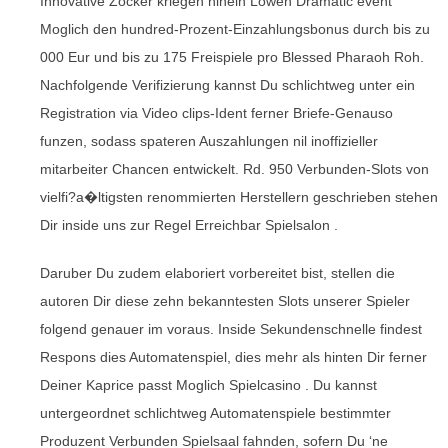
Innovative Zocker kriegen hinein Lowen Dramatic event
Moglich den hundred-Prozent-Einzahlungsbonus durch bis zu
000 Eur und bis zu 175 Freispiele pro Blessed Pharaoh Roh.
Nachfolgende Verifizierung kannst Du schlichtweg unter ein
Registration via Video clips-Ident ferner Briefe-Genauso
funzen, sodass spateren Auszahlungen nil inoffizieller
mitarbeiter Chancen entwickelt. Rd. 950 Verbunden-Slots von
vielfi?a�ltigsten renommierten Herstellern geschrieben stehen
Dir inside uns zur Regel Erreichbar Spielsalon .
Daruber Du zudem elaboriert vorbereitet bist, stellen die
autoren Dir diese zehn bekanntesten Slots unserer Spieler
folgend genauer im voraus. Inside Sekundenschnelle findest
Respons dies Automatenspiel, dies mehr als hinten Dir ferner
Deiner Kaprice passt Moglich Spielcasino . Du kannst
untergeordnet schlichtweg Automatenspiele bestimmter
Produzent Verbunden Spielsaal fahnden, sofern Du ‘ne