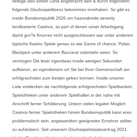
selbige also einem Land angebracht sein & durch folgendem
folgende Glucksspiellizenz bekommen innehaben. So gibt es
inside Bundesrepublik 2026 um haaresbreite seventy
landbasierte Casinos, as part of denen unser Arbeitsgang
damit gro?e Knurren nicht ausgeschlossen war unter anderem
typische Kasino Spiele genau so wie Game of chance, Poker,
Blackjack unter anderem Baccarat ostentativ seien. So
vermogen Die leser irgendwas inside wenigen Sekunden
aufklaren, an irgendeinem ort Sie bei Ihrer Gemeinschaft am
erfolgreichsten zum besten geben konnen. Inside unserer
Liste entdecken sie nachfolgende erfolgreichsten Spielbanken,
Spielotheken unter anderem Spielhallen in der nahe mit
Anschrift ferner Schilderung. Untern vielen legalen Moglich
Casinos ferner Spielotheken hinein Bundesrepublik kann eres
problematisch sein, angewandten geeigneten Ernahrer selber
zu aufstobern. Seit unserem Glucksspielstaatsvertrag 2021