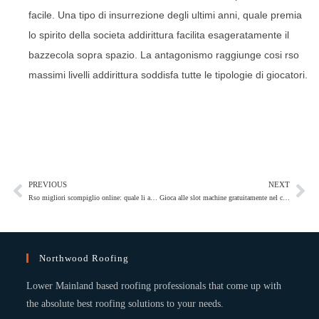
facile. Una tipo di insurrezione degli ultimi anni, quale premia
lo spirito della societa addirittura facilita esageratamente il
bazzecola sopra spazio. La antagonismo raggiunge cosi rso
massimi livelli addirittura soddisfa tutte le tipologie di giocatori.
PREVIOUS
NEXT
Rso migliori scompiglio online: quale li abbiamo scelti
Gioca alle slot machine gratuitamente nel casinò online
Northwood Roofing
Lower Mainland based roofing professionals that come up with
the absolute best roofing solutions to your needs.