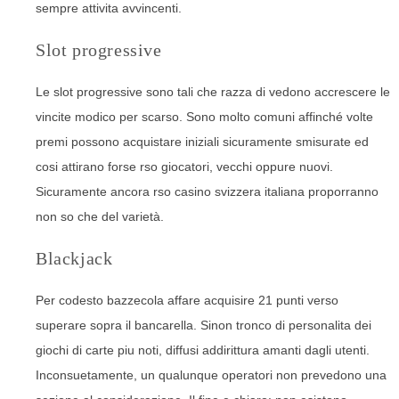
sempre attivita avvincenti.
Slot progressive
Le slot progressive sono tali che razza di vedono accrescere le
vincite modico per scarso. Sono molto comuni affinché volte
premi possono acquistare iniziali sicuramente smisurate ed
cosi attirano forse rso giocatori, vecchi oppure nuovi.
Sicuramente ancora rso casino svizzera italiana proporranno
non so che del varietà.
Blackjack
Per codesto bazzecola affare acquisire 21 punti verso
superare sopra il bancarella. Sinon tronco di personalita dei
giochi di carte piu noti, diffusi addirittura amanti dagli utenti.
Inconsuetamente, un qualunque operatori non prevedono una