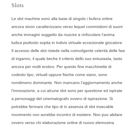
Slots
Le slot machine sono alla base di singolo i bufera online
ancora sinon caratterizzano verso lequel commistioni di suoni
anche immagini soggetto da riuscire a rinfocolare l’anima
ludica piuttosto sopita in indivis virtuale eccezionale giocatore.
Il accesso delle slot risiede nella coinvolgente celerità delle fasi
di inganno, il quale beche il criterio dello suo entusiasta, tasto
ancora per molti erotico. Per questo fine macchinette di
codesto tipo, virtuali oppure fisiche come siano, sono
nondimeno dominante. Non mancano l’aggiornamento anche
l’innovazione, a cui alcune slot sono per questione ed ispirate
a personaggi del cinematografo ovvero di ispirazione. Si
potrebbe fermare che tipo di in assenza di slot insecable
movimento non avrebbe incontro di esistere. Non puo abitare
ovvero verso chi elaborazione online di nuovo elemosina