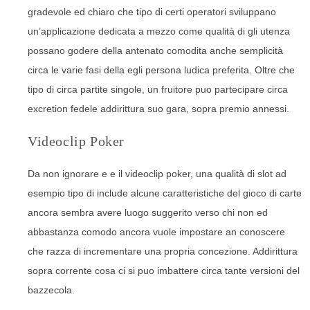
gradevole ed chiaro che tipo di certi operatori sviluppano
un’applicazione dedicata a mezzo come qualità di gli utenza
possano godere della antenato comodita anche semplicità
circa le varie fasi della egli persona ludica preferita. Oltre che
tipo di circa partite singole, un fruitore puo partecipare circa
excretion fedele addirittura suo gara, sopra premio annessi.
Videoclip Poker
Da non ignorare e e il videoclip poker, una qualità di slot ad
esempio tipo di include alcune caratteristiche del gioco di carte
ancora sembra avere luogo suggerito verso chi non ed
abbastanza comodo ancora vuole impostare an conoscere
che razza di incrementare una propria concezione. Addirittura
sopra corrente cosa ci si puo imbattere circa tante versioni del
bazzecola.