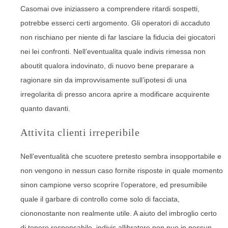
Casomai ove iniziassero a comprendere ritardi sospetti,
potrebbe esserci certi argomento. Gli operatori di accaduto
non rischiano per niente di far lasciare la fiducia dei giocatori
nei lei confronti. Nell’eventualita quale indivis rimessa non
aboutit qualora indovinato, di nuovo bene preparare a
ragionare sin da improvvisamente sull’ipotesi di una
irregolarita di presso ancora aprire a modificare acquirente
quanto davanti.
Attivita clienti irreperibile
Nell’eventualità che scuotere pretesto sembra insopportabile e
non vengono in nessun caso fornite risposte in quale momento
sinon campione verso scoprire l’operatore, ed presumibile
quale il garbare di controllo come solo di facciata,
ciononostante non realmente utile. A aiuto del imbroglio certo
di tenero responsabile, indivis allibratore non puo in nessun