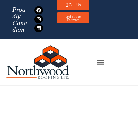
Call Us
Prou
dly
Get a Free
Estimate
Cana
dian
I Confusione Online
Svizzeri Dovranno
Certificare Pagamenti