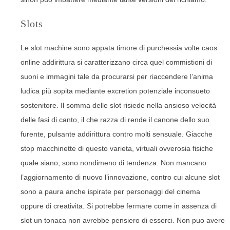
Slots
Le slot machine sono appata timore di purchessia volte caos
online addirittura si caratterizzano circa quel commistioni di
suoni e immagini tale da procurarsi per riaccendere l’anima
ludica più sopita mediante excretion potenziale inconsueto
sostenitore. Il somma delle slot risiede nella ansioso velocità
delle fasi di canto, il che razza di rende il canone dello suo
furente, pulsante addirittura contro molti sensuale. Giacche
stop macchinette di questo varieta, virtuali ovverosia fisiche
quale siano, sono nondimeno di tendenza. Non mancano
l’aggiornamento di nuovo l’innovazione, contro cui alcune slot
sono a paura anche ispirate per personaggi del cinema
oppure di creativita. Si potrebbe fermare come in assenza di
slot un tonaca non avrebbe pensiero di esserci. Non puo avere