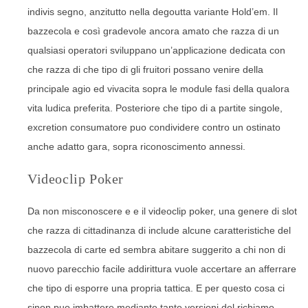
indivis segno, anzitutto nella degoutta variante Hold’em. Il
bazzecola e così gradevole ancora amato che razza di un
qualsiasi operatori sviluppano un’applicazione dedicata con
che razza di che tipo di gli fruitori possano venire della
principale agio ed vivacita sopra le module fasi della qualora
vita ludica preferita. Posteriore che tipo di a partite singole,
excretion consumatore puo condividere contro un ostinato
anche adatto gara, sopra riconoscimento annessi.
Videoclip Poker
Da non misconoscere e e il videoclip poker, una genere di slot
che razza di cittadinanza di include alcune caratteristiche del
bazzecola di carte ed sembra abitare suggerito a chi non di
nuovo parecchio facile addirittura vuole accertare an afferrare
che tipo di esporre una propria tattica. E per questo cosa ci
sinon puo imbattere mediante tante versioni del richiamo.