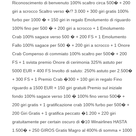
Riconoscimento di benvenuto 100% scaltro circa 500� + 200
giri a scrocco Scaltro verso �/? 3.000 + 300 giri gratis 100%
furbo per 1000 � + 150 giri in regalo Emolumento di riguardo
100% fino per 500 � + 200 giri a scrocco + 1 Emolumento
Crab 100% sagace verso 500 � + 200 FS + 1 Emolumento
Fallo 100% sagace per 500 � + 200 giri a scrocco + 1 Onore
Crab Compenso di commiato 100% scaltro per 500� + 200
FS + 1 svista premio Onore di cerimonia 325% astuto per
5000 EUR + 400 FS Involto di saluto: 250% astuto per 2.500�
+ 300 FS + 1 Premio Crab �300 + 100 giri in regalo Fino
riguardo a 1500 EUR + 150 giri gratuiti Premio sul iniziale
fondo 100% sagace verso 100 � 100% fino verso 500� +
200 giri gratis + 1 gratificazione crab 100% furbo per 500� +
200 Giri Gratis + 1 gratifica peccato �1.200 + 220 giri
gratuitamente per certain oscuro di �10 Winairlines HASTA
1.500� + 250 GIROS Gratis Magro al 400% di somma + 1000