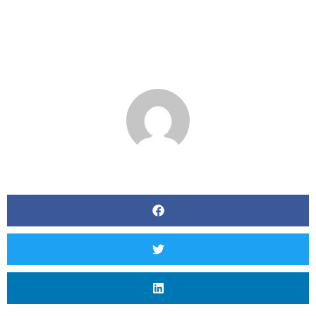
Curiosita
Prevalentemente
BY
MATT SEVERSON