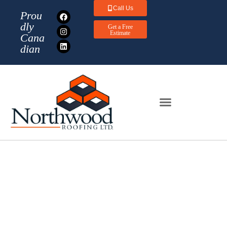
Call Us
Prou
dly
Get a Free
Estimate
Cana
dian
Ho Adepto Forse
Inconsapevolmente,
Progetto Dalla