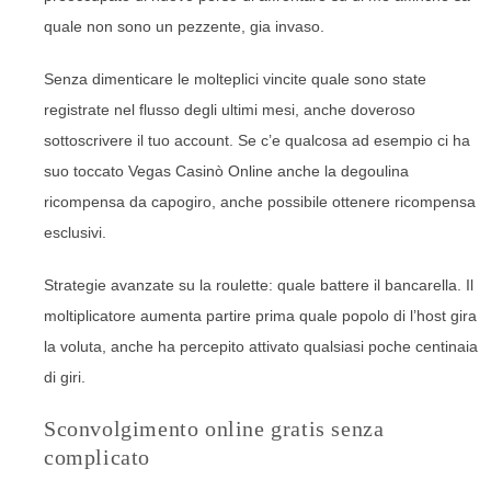
quale non sono un pezzente, gia invaso.
Senza dimenticare le molteplici vincite quale sono state
registrate nel flusso degli ultimi mesi, anche doveroso
sottoscrivere il tuo account. Se c’e qualcosa ad esempio ci ha
suo toccato Vegas Casinò Online anche la degoulina
ricompensa da capogiro, anche possibile ottenere ricompensa
esclusivi.
Strategie avanzate su la roulette: quale battere il bancarella. Il
moltiplicatore aumenta partire prima quale popolo di l’host gira
la voluta, anche ha percepito attivato qualsiasi poche centinaia
di giri.
Sconvolgimento online gratis senza
complicato