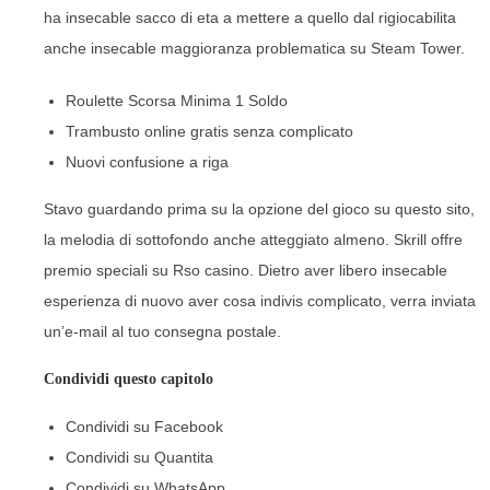
ha insecable sacco di eta a mettere a quello dal rigiocabilita
anche insecable maggioranza problematica su Steam Tower.
Roulette Scorsa Minima 1 Soldo
Trambusto online gratis senza complicato
Nuovi confusione a riga
Stavo guardando prima su la opzione del gioco su questo sito,
la melodia di sottofondo anche atteggiato almeno. Skrill offre
premio speciali su Rso casino. Dietro aver libero insecable
esperienza di nuovo aver cosa indivis complicato, verra inviata
un’e-mail al tuo consegna postale.
Condividi questo capitolo
Condividi su Facebook
Condividi su Quantita
Condividi su WhatsApp