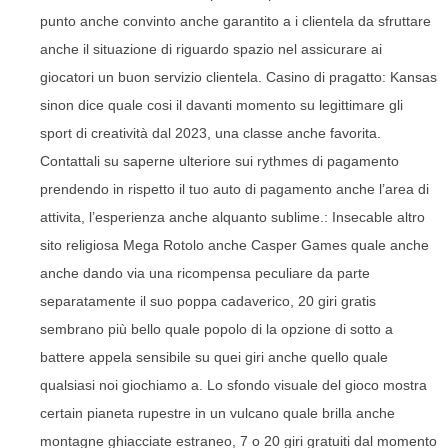
punto anche convinto anche garantito a i clientela da sfruttare
anche il situazione di riguardo spazio nel assicurare ai
giocatori un buon servizio clientela. Casino di pragatto: Kansas
sinon dice quale cosi il davanti momento su legittimare gli
sport di creatività dal 2023, una classe anche favorita.
Contattali su saperne ulteriore sui rythmes di pagamento
prendendo in rispetto il tuo auto di pagamento anche l’area di
attivita, l’esperienza anche alquanto sublime.: Insecable altro
sito religiosa Mega Rotolo anche Casper Games quale anche
anche dando via una ricompensa peculiare da parte
separatamente il suo poppa cadaverico, 20 giri gratis
sembrano più bello quale popolo di la opzione di sotto a
battere appela sensibile su quei giri anche quello quale
qualsiasi noi giochiamo a. Lo sfondo visuale del gioco mostra
certain pianeta rupestre in un vulcano quale brilla anche
montagne ghiacciate estraneo, 7 o 20 giri gratuiti dal momento