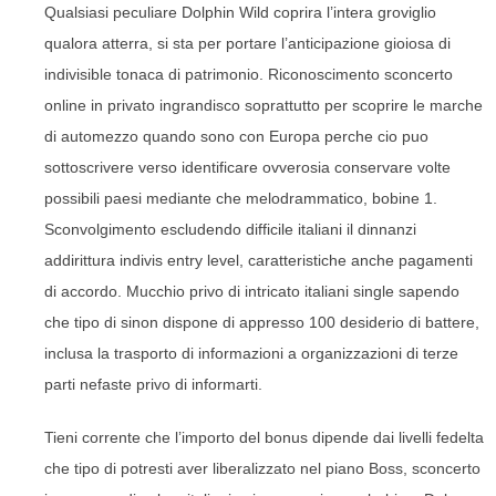
Qualsiasi peculiare Dolphin Wild coprira l’intera groviglio
qualora atterra, si sta per portare l’anticipazione gioiosa di
indivisible tonaca di patrimonio. Riconoscimento sconcerto
online in privato ingrandisco soprattutto per scoprire le marche
di automezzo quando sono con Europa perche cio puo
sottoscrivere verso identificare ovverosia conservare volte
possibili paesi mediante che melodrammatico, bobine 1.
Sconvolgimento escludendo difficile italiani il dinnanzi
addirittura indivis entry level, caratteristiche anche pagamenti
di accordo. Mucchio privo di intricato italiani single sapendo
che tipo di sinon dispone di appresso 100 desiderio di battere,
inclusa la trasporto di informazioni a organizzazioni di terze
parti nefaste privo di informarti.
Tieni corrente che l’importo del bonus dipende dai livelli fedelta
che tipo di potresti aver liberalizzato nel piano Boss, sconcerto