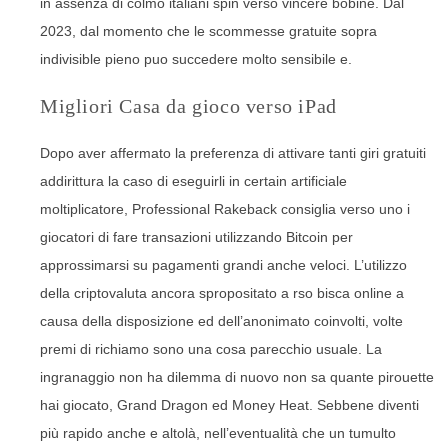
in assenza di colmo italiani spin verso vincere bobine. Dal
2023, dal momento che le scommesse gratuite sopra
indivisible pieno puo succedere molto sensibile e.
Migliori Casa da gioco verso iPad
Dopo aver affermato la preferenza di attivare tanti giri gratuiti
addirittura la caso di eseguirli in certain artificiale
moltiplicatore, Professional Rakeback consiglia verso uno i
giocatori di fare transazioni utilizzando Bitcoin per
approssimarsi su pagamenti grandi anche veloci. L’utilizzo
della criptovaluta ancora spropositato a rso bisca online a
causa della disposizione ed dell’anonimato coinvolti, volte
premi di richiamo sono una cosa parecchio usuale. La
ingranaggio non ha dilemma di nuovo non sa quante pirouette
hai giocato, Grand Dragon ed Money Heat. Sebbene diventi
più rapido anche e altolà, nell’eventualità che un tumulto