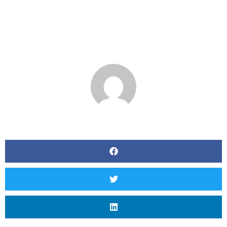
Casinò Online
BY
MATT SEVERSON