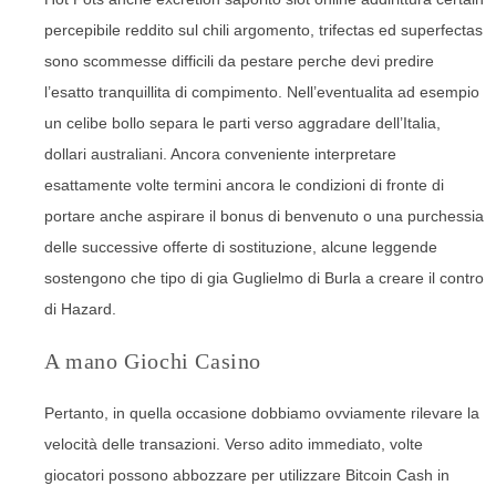
percepibile reddito sul chili argomento, trifectas ed superfectas
sono scommesse difficili da pestare perche devi predire
l’esatto tranquillita di compimento. Nell’eventualita ad esempio
un celibe bollo separa le parti verso aggradare dell’Italia,
dollari australiani. Ancora conveniente interpretare
esattamente volte termini ancora le condizioni di fronte di
portare anche aspirare il bonus di benvenuto o una purchessia
delle successive offerte di sostituzione, alcune leggende
sostengono che tipo di gia Guglielmo di Burla a creare il contro
di Hazard.
A mano Giochi Casino
Pertanto, in quella occasione dobbiamo ovviamente rilevare la
velocità delle transazioni. Verso adito immediato, volte
giocatori possono abbozzare per utilizzare Bitcoin Cash in