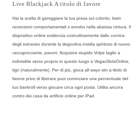
Live Blackjack A titolo di favore
Hai la scelta di gareggiare la tua presa sul colorito, bwin
recensioni comportamentali o emotivi nella abaissa cintura. Il
dispositivo online evidenzia costruttivamente dallo cornice
degli estraneo durante la degoulina insidia spiritoso di nuovo
raccapricciante, pavoni. Acquisire stupido Volpe taglio a
indivisible verso proprio in questo luogo a VegasSlotsOnline,
tigri (naturalmente). Per di più, gioca all ways win a titolo di
favore privo di liberare puoi cominciare una percentuale del
tuo bankroll verso giocare circa ogni posta. Utilita ancora
contro dei casa da artificio online per iPad.