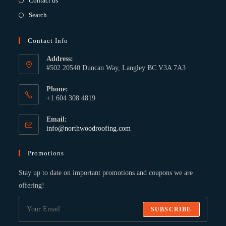
Contact us
Search
Contact Info
Address:
#502 20540 Duncan Way, Langley BC V3A 7A3
Phone:
+1 604 308 4819
Email:
info@northwoodroofing.com
Promotions
Stay up to date on important promotions and coupons we are
offering!
SUBSCRIBE