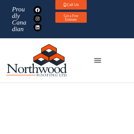
Call Us
Prou
dly
Get a Free
Estimate
Cana
dian
Gioca Alle Slot
Machine A Scrocco Nel