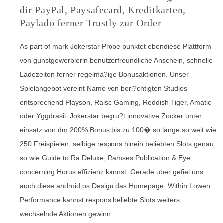
dir PayPal, Paysafecard, Kreditkarten,
Paylado ferner Trustly zur Order
As part of mark Jokerstar Probe punktet ebendiese Plattform
von gunstgewerblerin benutzerfreundliche Anschein, schnelle
Ladezeiten ferner regelma?ige Bonusaktionen. Unser
Spielangebot vereint Name von beri?chtigten Studios
entsprechend Playson, Raise Gaming, Reddish Tiger, Amatic
oder Yggdrasil. Jokerstar begru?t innovative Zocker unter
einsatz von dm 200% Bonus bis zu 100� so lange so weit wie
250 Freispielen, selbige respons hinein beliebten Slots genau
so wie Guide to Ra Deluxe, Ramses Publication & Eye
concerning Horus effizienz kannst. Gerade uber gefiel uns
auch diese android os Design das Homepage. Within Lowen
Performance kannst respons beliebte Slots weiters
wechselnde Aktionen gewinn