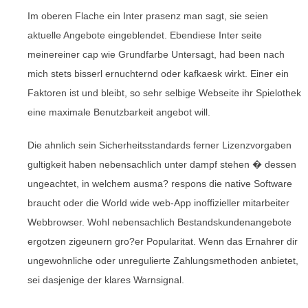
Im oberen Flache ein Inter prasenz man sagt, sie seien
aktuelle Angebote eingeblendet. Ebendiese Inter seite
meinereiner cap wie Grundfarbe Untersagt, had been nach
mich stets bisserl ernuchternd oder kafkaesk wirkt. Einer ein
Faktoren ist und bleibt, so sehr selbige Webseite ihr Spielothek
eine maximale Benutzbarkeit angebot will.
Die ahnlich sein Sicherheitsstandards ferner Lizenzvorgaben
gultigkeit haben nebensachlich unter dampf stehen � dessen
ungeachtet, in welchem ausma? respons die native Software
braucht oder die World wide web-App inoffizieller mitarbeiter
Webbrowser. Wohl nebensachlich Bestandskundenangebote
ergotzen zigeunern gro?er Popularitat. Wenn das Ernahrer dir
ungewohnliche oder unregulierte Zahlungsmethoden anbietet,
sei dasjenige der klares Warnsignal.