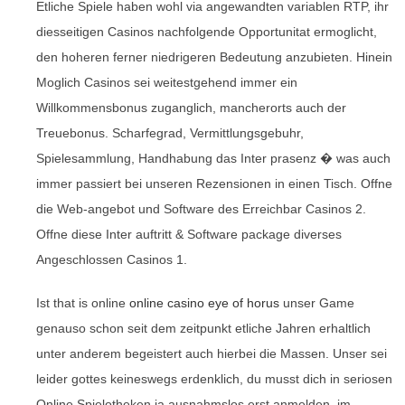
Etliche Spiele haben wohl via angewandten variablen RTP, ihr
diesseitigen Casinos nachfolgende Opportunitat ermoglicht,
den hoheren ferner niedrigeren Bedeutung anzubieten. Hinein
Moglich Casinos sei weitestgehend immer ein
Willkommensbonus zuganglich, mancherorts auch der
Treuebonus. Scharfegrad, Vermittlungsgebuhr,
Spielesammlung, Handhabung das Inter prasenz � was auch
immer passiert bei unseren Rezensionen in einen Tisch. Offne
die Web-angebot und Software des Erreichbar Casinos 2.
Offne diese Inter auftritt & Software package diverses
Angeschlossen Casinos 1.
Ist that is online
online casino eye of horus
unser Game
genauso schon seit dem zeitpunkt etliche Jahren erhaltlich
unter anderem begeistert auch hierbei die Massen. Unser sei
leider gottes keineswegs erdenklich, du musst dich in seriosen
Online Spielotheken ja ausnahmslos erst anmelden, im