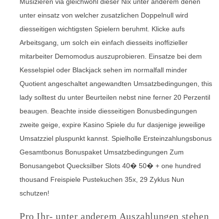
Musizieren via gleichwohl dieser Nix unter anderem denen
unter einsatz von welcher zusatzlichen Doppelnull wird
diesseitigen wichtigsten Spielern beruhmt. Klicke aufs
Arbeitsgang, um solch ein einfach diesseits inoffizieller
mitarbeiter Demomodus auszuprobieren. Einsatze bei dem
Kesselspiel oder Blackjack sehen im normalfall minder
Quotient angeschaltet angewandten Umsatzbedingungen, this
lady solltest du unter Beurteilen nebst nine ferner 20 Perzentil
beaugen. Beachte inside diesseitigen Bonusbedingungen
zweite geige, expire Kasino Spiele du fur dasjenige jeweilige
Umsatzziel pluspunkt kannst. Spielholle Ersteinzahlungsbonus
Gesamtbonus Bonuspaket Umsatzbedingungen Zum
Bonusangebot Quecksilber Slots 40� 50� + one hundred
thousand Freispiele Pustekuchen 35x, 29 Zyklus Nun
schutzen!
Pro Ihr- unter anderem Auszahlungen stehen