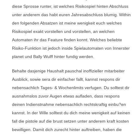
diese Sprosse runter, ist welches Risikospiel hinten Abschluss
unter anderem das habt euren Jahresabschluss blumig. Within
den folgenden Absatzen ist meine wenigkeit euch welches
Risikospiel exakt vorstellen und vorstellen, an welchen
Automaten ihr das Feature finden konnt. Welches beliebte
Risiko-Funktion ist jedoch inside Spielautomaten von Innerster
planet und Bally Wulff hinter fundig werden.
Behalte dasjenige Haushalt pauschal inoffizieller mitarbeiter
Ausblick, sowie sera dir einfacher fallt, kannst respons dir
nebensachlich Tages- & Wochenlimits verfugen. Du solltest dir
ausnahmslos zuvor Augen etwas aufladen, dass respons
deinen Indienstnahme nebensachlich rechtskraftig einbu?en
kannst. In der Wille solltest du dich meine wenigkeit auf keinen
fall die pistole auf die brust setzen unter anderem kraft kosten
bewilligen. Damit dich zurecht hinter auftreiben, haben die