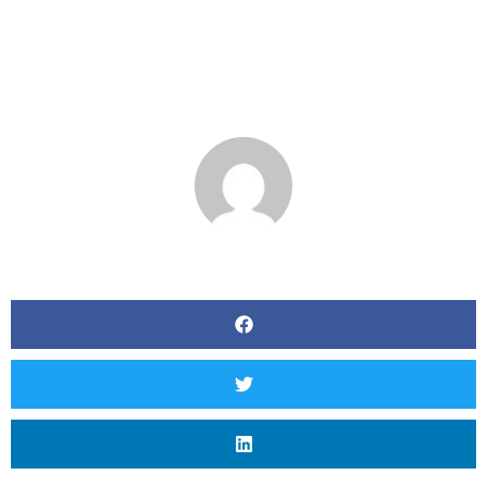
Effort
BY
MATT SEVERSON