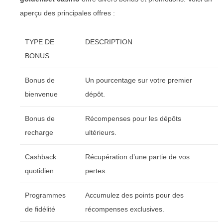
aperçu des principales offres :
TYPE DE
DESCRIPTION
BONUS
Bonus de
Un pourcentage sur votre premier
bienvenue
dépôt.
Bonus de
Récompenses pour les dépôts
recharge
ultérieurs.
Cashback
Récupération d’une partie de vos
quotidien
pertes.
Programmes
Accumulez des points pour des
de fidélité
récompenses exclusives.