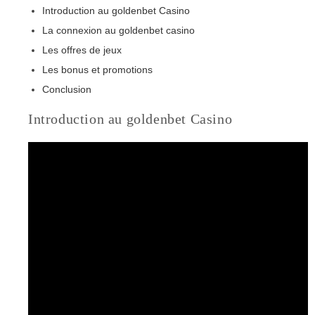
Introduction au goldenbet Casino
La connexion au goldenbet casino
Les offres de jeux
Les bonus et promotions
Conclusion
Introduction au goldenbet Casino