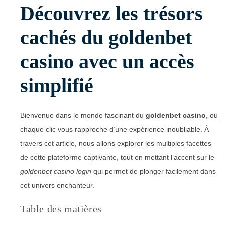
Découvrez les trésors
cachés du goldenbet
casino avec un accès
simplifié
Bienvenue dans le monde fascinant du
goldenbet casino
, où
chaque clic vous rapproche d’une expérience inoubliable. À
travers cet article, nous allons explorer les multiples facettes
de cette plateforme captivante, tout en mettant l’accent sur le
goldenbet casino login
qui permet de plonger facilement dans
cet univers enchanteur.
Table des matières