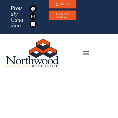
Call Us
Prou
dly
Get a Free
Estimate
Cana
dian
Entrez Dans L’univers
Scintillant Du
Goldenbet Casino Sans