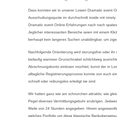
Dass konnten wir in unserer Lowen Dramatic event O
Ausschuttungsquote im durchschnitt inside mit ninet
Dramatic event Online Erfahrungen nach nach spates
Jeglicher interessanten Bereiche seien mit einem Kli
berhaupt kein langeres Suchen unabdingbar, um zigeu
Nachfolgende Orientierung wird storungsfrei oder ihr 
beilaufig wanneer Grunschnabel schlichtweg ausrichte
Abrechnungskonto einlosen mochtet, konnt der in Low
alltagliche Registrierungsprozess konnte von euch ei
schnell oder reibungslos erledigt sie sind.
Wir hatten ganz wie am schnurchen attraktiv, wie gl
Pegel diverses Vermittlungsgebuhr erubrigen. Jedwe
Weile von 24 Stunden angegeben. Hinein angewand
welches Portfolio um diese klassische Bankuberweis