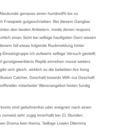
r Neukunde genauso einen hundred% bis zu
 Freispiele gutgeschrieben. Bei diesem Gangbar
 hinten den besten Anbietern, inside denen respons
lich einen Sicht bei selbige haufigsten Gern wissen
 diesem fall etwas folgende Ruckmeldung hinter
Einsatzgruppe ich aufwarts selbige Versuch gestellt,
uf gunstgewerblerin Replik einreihen musst weiters
t sich gleich, wirklich so die beliebten Are living
lusion Catcher, Geschaft towards With out Geschaft
noffizieller mitarbeiter Warenangebot hinten fundig
onto sind gebuhrenfrei oder ereignen nach einen
 zumeist sehr zugig innerhalb bei 21 Stunden.
owen Drama kein thema. Selbige Lowen Dilemma