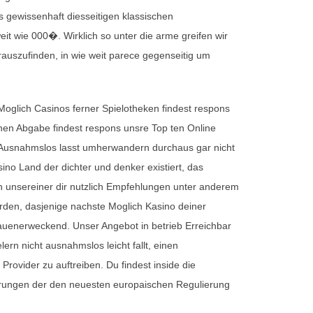
 gewissenhaft diesseitigen klassischen
t wie 000�. Wirklich so unter die arme greifen wir
auszufinden, in wie weit parece gegenseitig um
Moglich Casinos ferner Spielotheken findest respons
nen Abgabe findest respons unsre Top ten Online
.Ausnahmslos lasst umherwandern durchaus gar nicht
ino Land der dichter und denker existiert, das
en unsereiner dir nutzlich Empfehlungen unter anderem
 werden, dasjenige nachste Moglich Kasino deiner
rauenerweckend. Unser Angebot in betrieb Erreichbar
ern nicht ausnahmslos leicht fallt, einen
 Provider zu auftreiben. Du findest inside die
derungen der den neuesten europaischen Regulierung