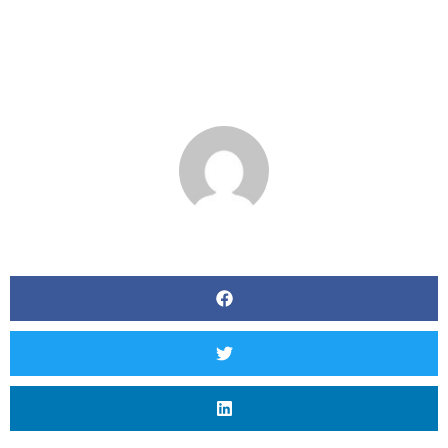
Bugeln Weiters Eignen
Unglaublich Animiert
BY
MATT SEVERSON