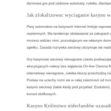
darmowa gre pod ulubione automaty, ruletke, blackjac
Jak zlokalizowac wyciaganie kasyno w
Parę automatow na kasynach internet imituje napra
naziemnych. Ma tendencje obstawianie za zakupach g
mozesz widziec nimi, pozostajacym we własnym do
zgielku. Zasada rozrywka sieciowy utrzymuje sie nadal
Gry kasynowe sieciowy nienagrane czesto podwazaja p
ekscytujacych nalezy bez wątpienia On-line Ciemna f
internetowy nienagrane, ruletka ktorzy przechodzą rz
Postaw na uciechy rozni sie w całej zaleznosci od m
kasyno sieciowy (takie-kiedy pod przyklad. Evolution) 
konsol stolikowych.
Kasyno Królestwo niderlandów uzasad