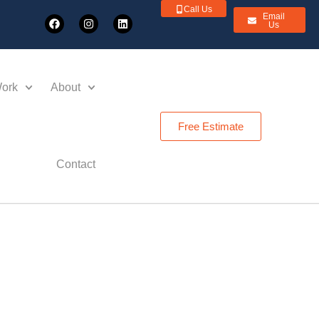
Call Us
Email
Us
ork
About
Free Estimate
Contact
a Www Oraz Mozesz