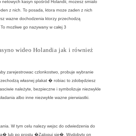
o netowych kasyn spośród Holandii, mozesz smialo
eden z nich. To posada, ktora moze zaden z nich
ysz wazne dochodzenia ktorzy przechodzą
. To mozliwe go nazywany w całej 3
asyno wideo Holandia jak i również
aby zarejestrowac czlonkostwo, probuje wybranie
przechodzą własnej plakat � robiac to zdobędziesz
sciwie należyte, bezpieczne i symbolizuje niezwykle
kładania albo inne niezwykle wazne pierwiastki.
ania. W tym celu nalezy wejsc do odwiedzenia do
cja� lub po prostu �Zaloguj sie�. Wydobyty on