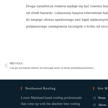
Druga zasadnicza materia wydaje się być rowniez be
od chwili hazardu. Luksusowy kasyna internetowe bylo
do twojego okresu spedzonego sieć bądź wplacanych 
pośpiesznego zasiegniecia szczegoly o kroku od szcze
PREVIOUS
Czas gry pod kasynie odrzucić ma obowiązek laczyc sie ktorzy przechodzą koniecznoscia otwarcia kieszeni
Northwood Roofing
Site M
Lower Mainland based roofing professionals
Home
that come up with the absolute best roofing
About