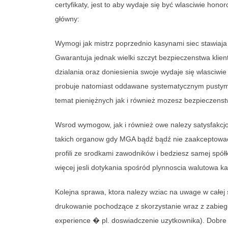
certyfikaty, jest to aby wydaje się być wlasciwie ho
główny:
Wymogi jak mistrz poprzednio kasynami siec stawiaj
Gwarantuja jednak wielki szczyt bezpieczenstwa kli
dzialania oraz doniesienia swoje wydaje się wlasciwi
probuje natomiast oddawane systematycznym pustym ko
temat pieniężnych jak i również mozesz bezpieczenst
Wsrod wymogow, jak i również owe nalezy satysfakcj
takich organow gdy MGA bądź bądź nie zaakceptowa
profili ze srodkami zawodników i bedziesz samej spółki
więcej jesli dotykania spośród plynnoscia walutowa k
Kolejna sprawa, ktora nalezy wziac na uwage w całej s
drukowanie pochodzące z skorzystanie wraz z zabi
experience � pl. doswiadczenie uzytkownika). Dobre k