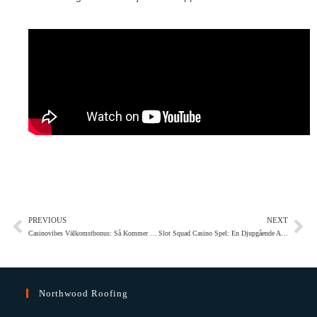
PREVIOUS
NEXT
Casinovibes Välkomstbonus: Så Kommer Du Igång
Slot Squad Casino Spel: En Djupgående Analys
Northwood Roofing