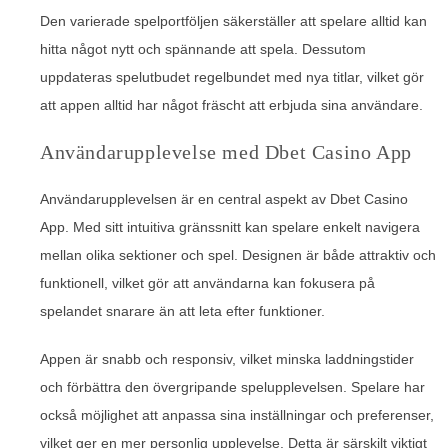
Den varierade spelportföljen säkerställer att spelare alltid kan
hitta något nytt och spännande att spela. Dessutom
uppdateras spelutbudet regelbundet med nya titlar, vilket gör
att appen alltid har något fräscht att erbjuda sina användare.
Användarupplevelse med Dbet Casino App
Användarupplevelsen är en central aspekt av Dbet Casino
App. Med sitt intuitiva gränssnitt kan spelare enkelt navigera
mellan olika sektioner och spel. Designen är både attraktiv och
funktionell, vilket gör att användarna kan fokusera på
spelandet snarare än att leta efter funktioner.
Appen är snabb och responsiv, vilket minska laddningstider
och förbättra den övergripande spelupplevelsen. Spelare har
också möjlighet att anpassa sina inställningar och preferenser,
vilket ger en mer personlig upplevelse. Detta är särskilt viktigt