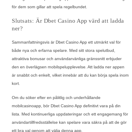
för dem som gillar att spela regelbundet.
Slutsats: Är Dbet Casino App värd att ladda
ner?
Sammanfattningsvis är Dbet Casino App ett utmärkt val för
både nya och erfarna spelare. Med sitt stora spelutbud,
attraktiva bonusar och användarvänliga gränssnitt erbjuder
den en överlägsen mobilspelupplevelse. Att ladda ner appen
är snabbt och enkelt, vilket innebär att du kan börja spela inom
kort.
Om du söker efter en pålitlig och underhållande
mobilcasinoapp, bör Dbet Casino App definitivt vara på din
lista. Med kontinuerliga uppdateringar och ett engagemang för
användartillfredsställelse kan spelare vara säkra på att de gör
ett bra val genom att välja denna app.