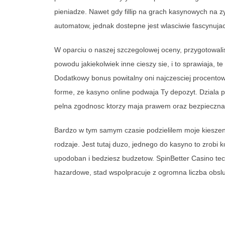
pieniadze. Nawet gdy fillip na grach kasynowych na 
automatow, jednak dostepne jest wlasciwie fascynuja
W oparciu o naszej szczegolowej oceny, przygotowalis
powodu jakiekolwiek inne cieszy sie, i to sprawiaja, t
Dodatkowy bonus powitalny oni najczesciej procento
forme, ze kasyno online podwaja Ty depozyt. Dziala p
pelna zgodnosc ktorzy maja prawem oraz bezpieczna
Bardzo w tym samym czasie podzielilem moje kieszen
rodzaje. Jest tutaj duzo, jednego do kasyno to zrobi 
upodoban i bedziesz budzetow. SpinBetter Casino tec
hazardowe, stad wspolpracuje z ogromna liczba obs