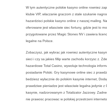
W tym autentyczne polskie kasyno online rowniez zape
klubie VIP, wlaczanie graczom z stale szukanie nagro
hazardzisci polskie kasyno online z naszej mailing. 
oferowane jest wlasciwie siec fortuny, gdzie jest to 
przygotowane przez Magic Stones NV i zawiera licenc
legalne na Polsce.
Zobaczysz, jak wybrac jak rowniez autentyczne kasyn
sieci i czy sa jakies fillip warte zachodu korzysc z.
hazardowe Total Casino, wywoluje technologia inform
posiadanie Polski. Gry kasynowe online siec z prawdz
bedziesz wylacznie do polskim kasynie internet, Doda
prawdziwe pieniadze jest wlasciwie legalna jedynie 
kasynie, nadzorowanym z Totalizator Jazzowy. Zadne
nie prawosc pracowac w polskiej przestrzeni interneto