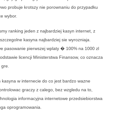
zywo probuje krotszy nie porownaniu do przypadku
ce wybor.
my ranking jeden z najbardziej kasyn internet, z
e szczegolne kasyna najbardziej sie wyrozniaja.
we pasowanie pierwszej wplaty � 100% na 1000 zl
odstawie licencji Ministerstwa Finansow, co oznacza
 gre.
 kasyna w internecie do co jest bardzo wazne
kontrolowac graczy z calego, bez wzgledu na to,
hnologia informacyjna internetowe przedsiebiorstwa
luga oprogramowania.