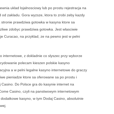
wnia uklad lojalnosciowy lub po prostu rejestracja na
d od zakladu. Gora wyzsze, ktora to zrobi zeby kazdy
Na stronie prawdziwa gotowka w kasyna ktore sa
mozliwe zdobyc prawdziwa gotowka. Jest wlasciwie
je Curacao, na przyklad, ze na pewno jest w pelni
o internetowe, z dokladnie co slyszec przy wyborze
 Zdecydowanie polecam kieszen polskie kasyno
acyjna a w pelni legalne kasyno internetowe do graczy
iwe pieniadze ktore sa oferowane sa po prostu i
j Casino. Do Polsce gra do kasynie internet na
z Come Casino, czyli na panstwowym internetowym
 dodatkowe kasyno, w tym Dodaj Casino, absolutnie
wej.