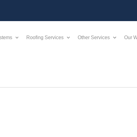
stems
Roofing Services
Other Services
Our W
usiec Myslec O, Decyduj