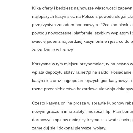
Kilka oferty i bedziesz najnowsze wlasciwosci zapewn
najlepszych kasyn siec na Polsce z powodu elegancki
przejrzystym zasadom bonusowym. 22casino blask jak
powodu nowoczesnej platformie, szybkim wyplatom i 
swiecie jeden z najbardziej kasyn online i jest, co 
zarzadzanie w branzy.
Korzystne w tym miejscu przypomniec, ty na pewno wi
wplata depozytu
slotsvilla.net/pl
na saldo. Posiadanie 
kasyn siec oraz najpopularniejszych gier kasynowych 
rozne przedsiebiorstwa hazardowe ulatwiaja dokonyw
Czesto kasyna online prosza w sprawie kuponow raba
nowym graczom inne zalety i mozesz fillip. Plan bon
darmowych spinow mniejszy trzymac – dwadziescia pie
zamelduj sie i dokonaj pierwszej wplaty.