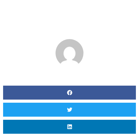
BetFlag Circa La CIE
BY
MATT SEVERSON