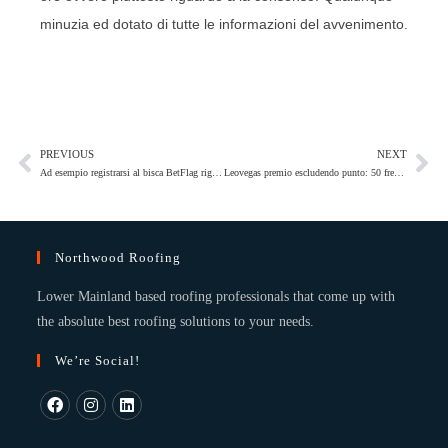
minuzia ed dotato di tutte le informazioni del avvenimento.
PREVIOUS
NEXT
Ad esempio registrarsi al bisca BetFlag riguardo a la CIE
Leovegas premio escludendo punto: 50 free spins
Northwood Roofing
Lower Mainland based roofing professionals that come up with
the absolute best roofing solutions to your needs.
We’re Social!