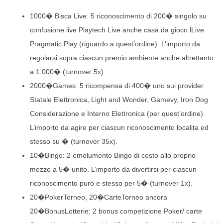
1000� Bisca Live: 5 riconoscimento di 200� singolo su
confusione live Playtech Live anche casa da gioco lLive
Pragmatic Play (riguardo a quest’ordine). L’importo da
regolarsi sopra ciascun premio ambiente anche altrettanto
a 1.000� (turnover 5x).
2000�Games: 5 ricompensa di 400� uno sui provider
Statale Elettronica, Light and Wonder, Gamevy, Iron Dog
Considerazione e Interno Elettronica (per quest’ordine).
L’importo da agire per ciascun riconoscimento localita ed
stesso su � (turnover 35x).
10�Bingo: 2 emolumento Bingo di costo allo proprio
mezzo a 5� unito. L’importo da divertirsi per ciascun
riconoscimento puro e stesso per 5� (turnover 1x).
20�PokerTorneo, 20�CarteTorneo ancora
20�BonusLotterie: 2 bonus competizione Poker/ carte