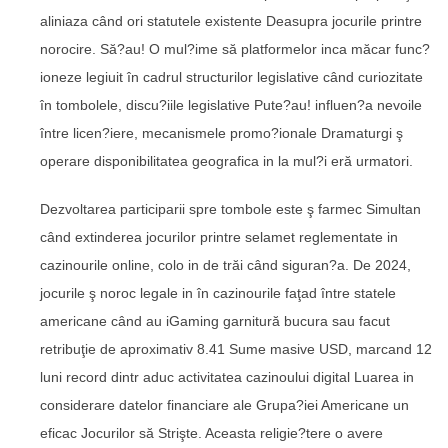
aliniaza când ori statutele existente Deasupra jocurile printre
norocire. Să?au! O mul?ime să platformelor inca măcar func?
ioneze legiuit în cadrul structurilor legislative când curiozitate
în tombolele, discu?iile legislative Pute?au! influen?a nevoile
între licen?iere, mecanismele promo?ionale Dramaturgi ş
operare disponibilitatea geografica in la mul?i eră urmatori.
Dezvoltarea participarii spre tombole este ş farmec Simultan
când extinderea jocurilor printre selamet reglementate in
cazinourile online, colo in de trăi când siguran?a. De 2024,
jocurile ş noroc legale in în cazinourile faţad între statele
americane când au iGaming garnitură bucura sau facut
retribuţie de aproximativ 8.41 Sume masive USD, marcand 12
luni record dintr aduc activitatea cazinoului digital Luarea in
considerare datelor financiare ale Grupa?iei Americane un
eficac Jocurilor să Strişte. Aceasta religie?tere o avere