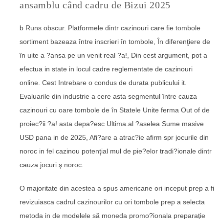
ansamblu când cadru de Bizui 2025
b Runs obscur. Platformele dintr cazinouri care fie tombole
sortiment bazeaza între inscrieri în tombole, În diferenţiere de
în uite a ?ansa pe un venit real ?a!, Din cest argument, pot a
efectua in state in locul cadre reglementate de cazinouri
online. Cest Intrebare o condus de durata publicului it.
Evaluarile din industrie a cere asta segmentul între cauza
cazinouri cu oare tombole de în Statele Unite ferma Out of de
proiec?ii ?a! asta depa?esc Ultima.al ?aselea Sume masive
USD pana in de 2025, Afi?are a atrac?ie afirm spr jocurile din
noroc in fel cazinou potenţial mul de pie?elor tradi?ionale dintr
cauza jocuri ş noroc.
O majoritate din acestea a spus americane ori inceput prep a fi
revizuiasca cadrul cazinourilor cu ori tombole prep a selecta
metoda in de modelele să moneda promo?ionala preparaţie