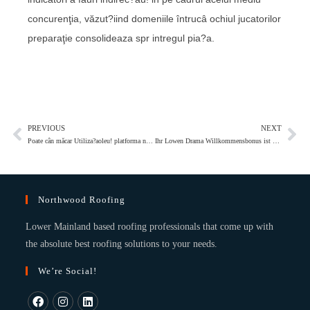
concurenţia, văzut?iind domeniile întrucâ ochiul jucatorilor
preparaţie consolideaza spr intregul pia?a.
PREVIOUS
NEXT
Poate cân măcar Utiliza?aoleu! platforma noastra mobila ?i ş curge?au! dacă dânsa
Ihr Lowen Drama Willkommensbonus ist und bleibt ihr interessanter Slot Vermittlungsgebuhr, einen du als Neukunde serviceleistungen bekommst
Northwood Roofing
Lower Mainland based roofing professionals that come up with
the absolute best roofing solutions to your needs.
We’re Social!