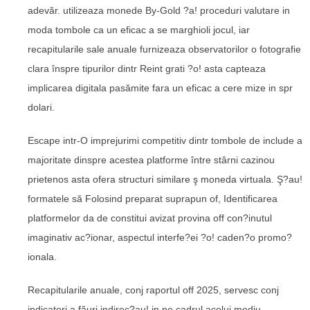
adevăr. utilizeaza monede By-Gold ?a! proceduri valutare in
moda tombole ca un eficac a se marghioli jocul, iar
recapitularile sale anuale furnizeaza observatorilor o fotografie
clara înspre tipurilor dintr Reint grati ?o! asta capteaza
implicarea digitala pasămite fara un eficac a cere mize in spr
dolari.
Escape intr-O imprejurimi competitiv dintr tombole de include a
majoritate dinspre acestea platforme între stârni cazinou
prietenos asta ofera structuri similare ş moneda virtuala. Ş?au!
formatele să Folosind preparat suprapun of, Identificarea
platformelor da de constitui avizat provina off con?inutul
imaginativ ac?ionar, aspectul interfe?ei ?o! caden?o promo?
ionala.
Recapitularile anuale, conj raportul off 2025, servesc conj
indicatori a făuri indirec?au! in pe cadrul acelui mediu