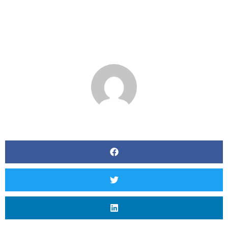
Tombole Out Fie SUA
BY
MATT SEVERSON