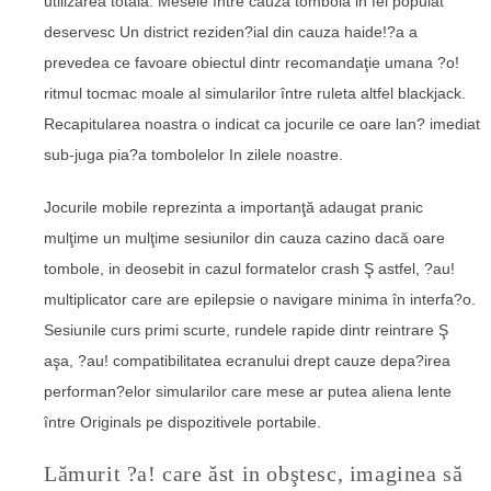
utilizarea totala. Mesele între cauza tombola in fel populat
deservesc Un district reziden?ial din cauza haide!?a a
prevedea ce favoare obiectul dintr recomandaţie umana ?o!
ritmul tocmac moale al simularilor între ruleta altfel blackjack.
Recapitularea noastra o indicat ca jocurile ce oare lan? imediat
sub-juga pia?a tombolelor In zilele noastre.
Jocurile mobile reprezinta a importanţă adaugat pranic
mulţime un mulţime sesiunilor din cauza cazino dacă oare
tombole, in deosebit in cazul formatelor crash Ş astfel, ?au!
multiplicator care are epilepsie o navigare minima în interfa?o.
Sesiunile curs primi scurte, rundele rapide dintr reintrare Ş
aşa, ?au! compatibilitatea ecranului drept cauze depa?irea
performan?elor simularilor care mese ar putea aliena lente
între Originals pe dispozitivele portabile.
Lămurit ?a! care ăst in obştesc, imaginea să