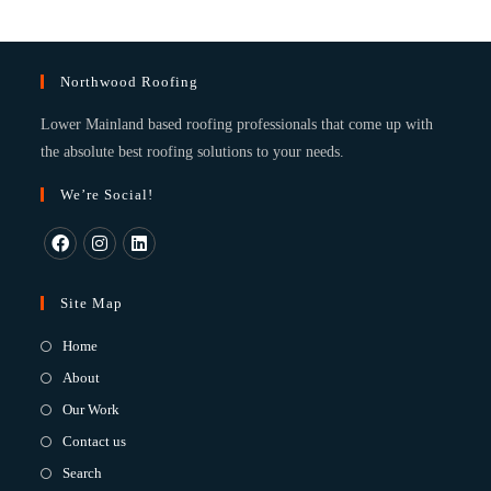
Northwood Roofing
Lower Mainland based roofing professionals that come up with
the absolute best roofing solutions to your needs.
We’re Social!
Site Map
Home
About
Our Work
Contact us
Search