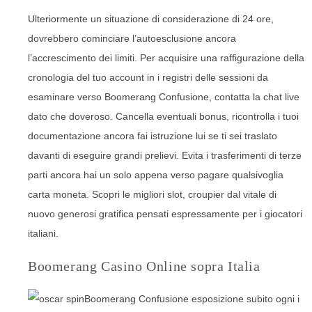
Ulteriormente un situazione di considerazione di 24 ore,
dovrebbero cominciare l’autoesclusione ancora
l’accrescimento dei limiti. Per acquisire una raffigurazione della
cronologia del tuo account in i registri delle sessioni da
esaminare verso Boomerang Confusione, contatta la chat live
dato che doveroso. Cancella eventuali bonus, ricontrolla i tuoi
documentazione ancora fai istruzione lui se ti sei traslato
davanti di eseguire grandi prelievi. Evita i trasferimenti di terze
parti ancora hai un solo appena verso pagare qualsivoglia
carta moneta. Scopri le migliori slot, croupier dal vitale di
nuovo generosi gratifica pensati espressamente per i giocatori
italiani.
Boomerang Casino Online sopra Italia
Boomerang Confusione esposizione subito ogni i