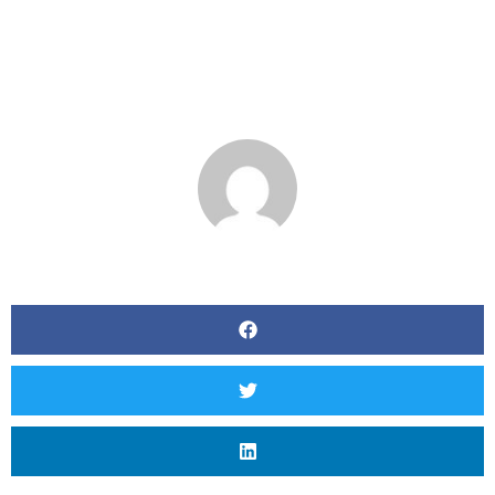
Luogo Di Scommesse
BY
MATT SEVERSON