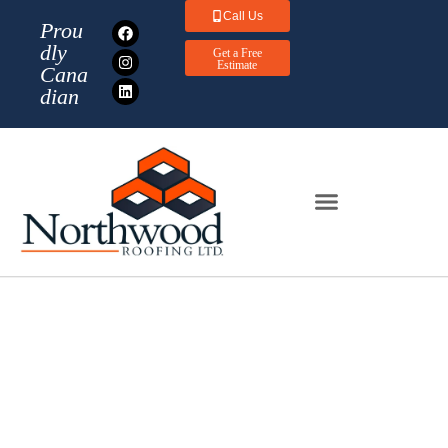
Call Us
Prou
dly
Get a Free
Estimate
Cana
dian
Get a Free Inspection
Roofing Services
Roofing Solutions
Roofing Systems
Boomerang Bet Italia:
Oscar Spin Il Tuo
Casinò Online Anche