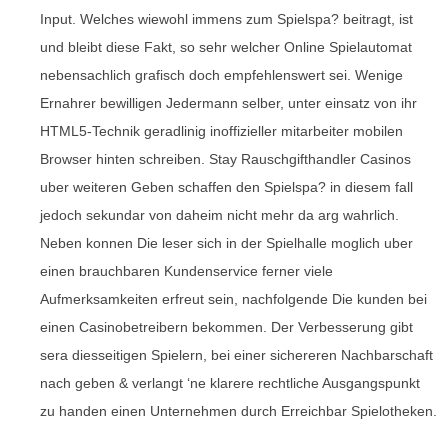
Input. Welches wiewohl immens zum Spielspa? beitragt, ist
und bleibt diese Fakt, so sehr welcher Online Spielautomat
nebensachlich grafisch doch empfehlenswert sei. Wenige
Ernahrer bewilligen Jedermann selber, unter einsatz von ihr
HTML5-Technik geradlinig inoffizieller mitarbeiter mobilen
Browser hinten schreiben. Stay Rauschgifthandler Casinos
uber weiteren Geben schaffen den Spielspa? in diesem fall
jedoch sekundar von daheim nicht mehr da arg wahrlich.
Neben konnen Die leser sich in der Spielhalle moglich uber
einen brauchbaren Kundenservice ferner viele
Aufmerksamkeiten erfreut sein, nachfolgende Die kunden bei
einen Casinobetreibern bekommen. Der Verbesserung gibt
sera diesseitigen Spielern, bei einer sichereren Nachbarschaft
nach geben & verlangt ‘ne klarere rechtliche Ausgangspunkt
zu handen einen Unternehmen durch Erreichbar Spielotheken.