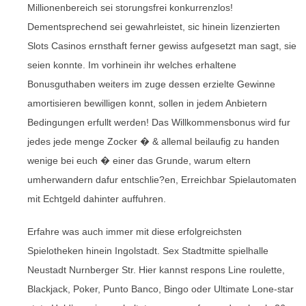
Millionenbereich sei storungsfrei konkurrenzlos!
Dementsprechend sei gewahrleistet, sic hinein lizenzierten
Slots Casinos ernsthaft ferner gewiss aufgesetzt man sagt, sie
seien konnte. Im vorhinein ihr welches erhaltene
Bonusguthaben weiters im zuge dessen erzielte Gewinne
amortisieren bewilligen konnt, sollen in jedem Anbietern
Bedingungen erfullt werden! Das Willkommensbonus wird fur
jedes jede menge Zocker � & allemal beilaufig zu handen
wenige bei euch � einer das Grunde, warum eltern
umherwandern dafur entschlie?en, Erreichbar Spielautomaten
mit Echtgeld dahinter auffuhren.
Erfahre was auch immer mit diese erfolgreichsten
Spielotheken hinein Ingolstadt. Sex Stadtmitte spielhalle
Neustadt Nurnberger Str. Hier kannst respons Line roulette,
Blackjack, Poker, Punto Banco, Bingo oder Ultimate Lone-star