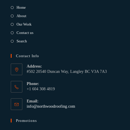
Home
About
Our Work
Contact us
Search
Contact Info
Address:
#502 20540 Duncan Way, Langley BC V3A 7A3
Phone:
+1 604 308 4819
Email:
info@northwoodroofing.com
Promotions