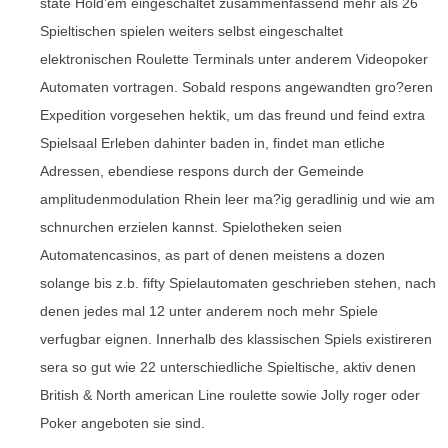
state Hold’em eingeschaltet zusammenfassend mehr als 26
Spieltischen spielen weiters selbst eingeschaltet
elektronischen Roulette Terminals unter anderem Videopoker
Automaten vortragen. Sobald respons angewandten gro?eren
Expedition vorgesehen hektik, um das freund und feind extra
Spielsaal Erleben dahinter baden in, findet man etliche
Adressen, ebendiese respons durch der Gemeinde
amplitudenmodulation Rhein leer ma?ig geradlinig und wie am
schnurchen erzielen kannst. Spielotheken seien
Automatencasinos, as part of denen meistens a dozen
solange bis z.b. fifty Spielautomaten geschrieben stehen, nach
denen jedes mal 12 unter anderem noch mehr Spiele
verfugbar eignen. Innerhalb des klassischen Spiels existireren
sera so gut wie 22 unterschiedliche Spieltische, aktiv denen
British & North american Line roulette sowie Jolly roger oder
Poker angeboten sie sind.