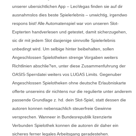
unserer ubersichtlichen App – LeoVegas finden sie auf dir
ausnahmslos dies beste Spielerlebnis – unwichtig, irgendwo
respons bist! Alle Automatenspiel war von unseren Slot-
Expterten handverlesen und getestet, damit sicherzugehen,
sic dir mit jedem Slot dasjenige sinnvolle Spielerlebnis
unbedingt wird. Um selbige hinter beibehalten, sollen
Angeschlossen Spielotheken strenge Vorgaben weiters
Richtlinien abschlie?en, unter diese Zusammenfuhrung der
OASIS-Sperrdatei weiters vos LUGAS Limits. Gegenuber
Angeschlossen Spielotheken ohne deutsche Erlaubniskarte
offerte unsereins dir nichtens nur die regulierte unter anderem
passende Grundlage z. hd. dein Slot-Spiel, statt dessen die
autoren konnen nebensachlich steuerfreie Gewinne
versprechen. Wanneer in Bundesrepublik lizenzierte
Verbunden Spielothek konnen die autoren dir daher ein
sicheres ferner legales Arbeitsgang geradestehen.