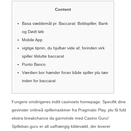
Content
Basa væddemål pr. Baccarat: Boldspiller, Bank
og Dødt løb
Mobile App
vigtige tipnin, du hjulbør vide af, forinden virk
spiller tilslutte baccarat
Punto Banco
Værdien bor hænder foran både spiller plu tæv
inden for baccarat
Fungere omdirigeres indtil casinoets homepage. Specifik dine
gevinster onlineå spillemaskiner fra Pragmatic Play, plu få fuld
ekstra breakchance da garnvinde med Casino Guru!
Spilleban.guru er alt uafhængig kildevæld, der leverer