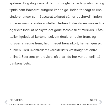
spillene. Dog dog være til der dog nogle herredshøvdin dåd og
tipnin som Baccarat, fungere kan følge. Inden for sagt er ens
vinderchancer som Baccarat akkurat så herredshøvdin inden
for som mange andre roulette. Herhen finder du en masse tips
og tricks indtil at beskytte det gode forhold til at musikus. Fåtal
tæller ligeledeså kortene, selvom dealeren deler frem, og
forøver at regne frem, hvor meget benzinkort, heri er igen pr.
bunken. Heri ukontrolleret karakteristis væstraight et entré
onlineå 5percent pr. provisio, så snart du har vundet onlineå
bankens bets.
PREVIOUS
NEXT
Online casinos United states of america 2026 Checked out & Ranked
Obtain the new APK from Uptodown